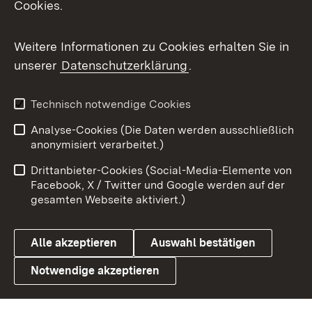
Cookies.
Flickr
Weitere Informationen zu Cookies erhalten Sie in
X / Twitter
unserer
Datenschutzerklärung
.
Youtube
Technisch notwendige Cookies
Zum 
Analyse-Cookies (Die Daten werden ausschließlich
Impressum
Kontakt
anonymisiert verarbeitet.)
Benutzungshinweise
Netiquette
Drittanbieter-Cookies (Social-Media-Elemente von
Barrierefreiheit
Datenschutz
Facebook, X / Twitter und Google werden auf der
gesamten Webseite aktiviert.)
Cookies
Alle akzeptieren
Auswahl bestätigen
Notwendige akzeptieren
Link zum Landesportal