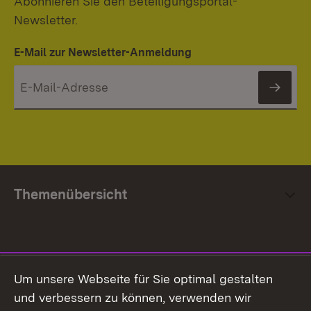
Abonnieren Sie den Beteiligungsportal-
Newsletter.
E-Mail zur Newsletter-Anmeldung
News
Themenübersicht
Social Media
Um unsere Webseite für Sie optimal gestalten
und verbessern zu können, verwenden wir
Facebook