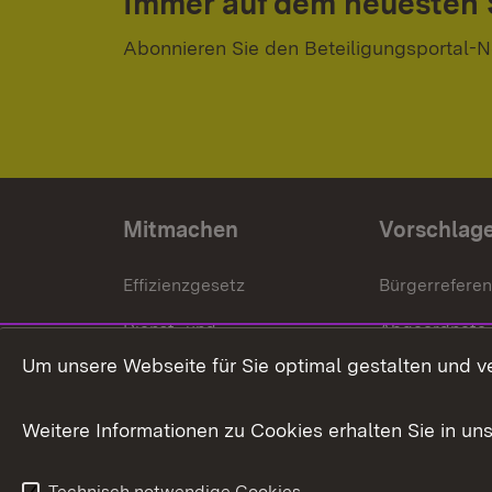
Immer auf dem neuesten
Abonnieren Sie den Beteiligungsportal-N
Mitmachen
Vorschlag
Effizienzgesetz
Bürgerrefere
Dienst- und
Abgeordnete
Versorgungsbezüge
Um unsere Webseite für Sie optimal gestalten und v
Bürgerbeauft
Kommunale Verfahren
Petition
Weitere Informationen zu Cookies erhalten Sie in un
Weitere
Volksantrag
Beteiligungsprozesse
Technisch notwendige Cookies