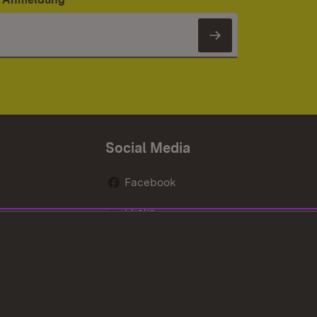
Newsletter 
Social Media
Facebook
Flickr
nen
X / Twitter
Youtube