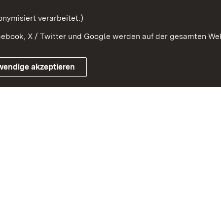
mung
nymisiert verarbeitet.)
ebook, X / Twitter und Google werden auf der gesamten Webs
Impressum
Kontakt
Benutzungshinweise
Netiqu
wendige akzeptieren