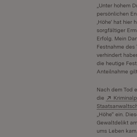
„Unter hohem Dr
persönlichen E
‚Höhe’ hat hier
sorgfältiger Er
Erfolg. Mein Dan
Festnahme des T
verhindert habe
die heutige Fe
Anteilnahme gil
Nach dem Tod ei
Extern:
die
Kriminalp
Staatsanwaltsch
„Höhe“ ein. Die
Gewaltdelikt am
ums Leben kam