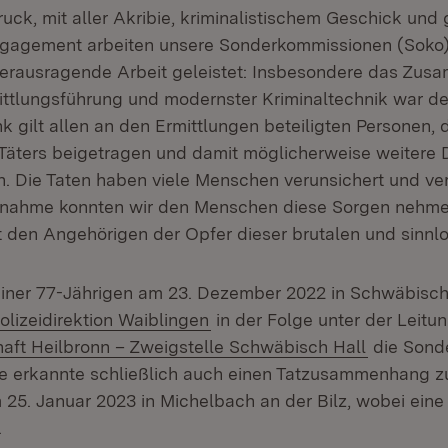
uck, mit aller Akribie, kriminalistischem Geschick und
ngagement arbeiten unsere Sonderkommissionen (Soko)
 herausragende Arbeit geleistet: Insbesondere das Zus
mittlungsführung und modernster Kriminaltechnik war d
k gilt allen an den Ermittlungen beteiligten Personen, d
äters beigetragen und damit möglicherweise weitere D
n. Die Taten haben viele Menschen verunsichert und ve
stnahme konnten wir den Menschen diese Sorgen nehme
t den Angehörigen der Opfer dieser brutalen und sinnlo
ner 77-Jährigen am 23. Dezember 2022 in Schwäbisch 
(Öffnet in neuem Fenster)
olizeidirektion Waiblingen
in der Folge unter der Leitu
(Öffnet i
aft Heilbronn – Zweigstelle Schwäbisch Hall
die Sond
se erkannte schließlich auch einen Tatzusammenhang z
 25. Januar 2023 in Michelbach an der Bilz, wobei eine
.