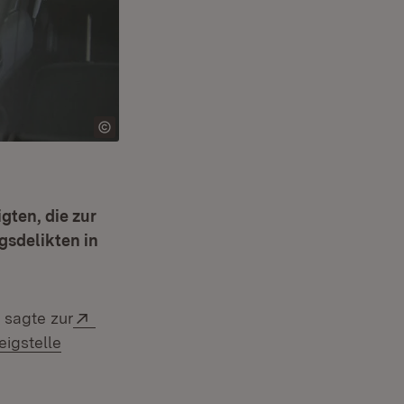
gten, die zur
sdelikten in
Extern:
 sagte zur
igstelle
ster)