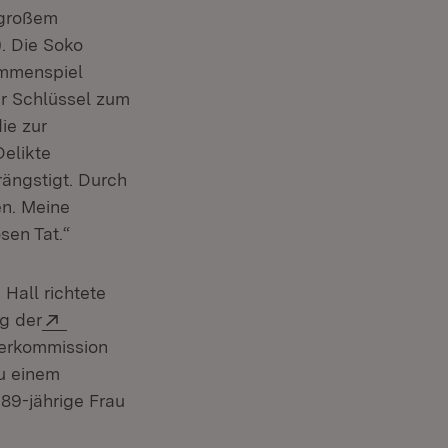
 großem
. Die Soko
ammenspiel
er Schlüssel zum
ie zur
elikte
rängstigt. Durch
n. Meine
sen Tat.“
Hall richtete
Extern:
ng der
n neuem Fenster)
erkommission
u einem
 89-jährige Frau