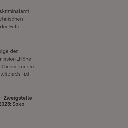
:
skriminalamt
echnischen
der Fälle
olge der
mission „Höhe“
. Dieser konnte
t in neuem Fenster)
hwäbisch Hall
– Zweigstelle
2023: Soko
 in neuem Fenster)