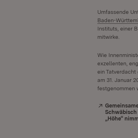
Umfassende Unte
Baden-Württem
Instituts, eine
mitwirke.
Wie Innenministe
exzellenten, en
ein Tatverdacht
am 31. Januar 2
festgenommen 
Extern:
Gemeinsame 
Schwäbisch H
„Höhe“ nimm