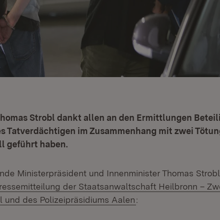
homas Strobl dankt allen an den Ermittlungen Beteili
s Tatverdächtigen im Zusammenhang mit zwei Tötung
l geführt haben.
tende Ministerpräsident und Innenminister Thomas Strobl
ssemitteilung der Staatsanwaltschaft Heilbronn – Zwe
(Öffnet in neuem Fen
 und des Polizeipräsidiums Aalen
: