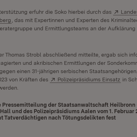
Extern
rstützung erfuhr die Soko hierbei durch das
Lande
(Öffnet in neuem Fenster)
berg
, das mit Expertinnen und Experten des Kriminalt
r Beratergruppe und Ermittlungsteams an der Aufklärung 
r Thomas Strobl abschließend mitteilte, ergab sich inf
gagierten und akribischen Ermittlungen der Sonderkom
 gegen einen 31-jährigen serbischen Staatsangehörigen
Extern:
(Öffne
023 von Kräften des
Polizeipräsidiums Einsatz
in Sc
werden.
Pressemitteilung der Staatsanwaltschaft Heilbronn 
all und des Polizeipräsidiums Aalen vom 1. Februar 
t Tatverdächtigen nach Tötungsdelikten fest
(Öffnet