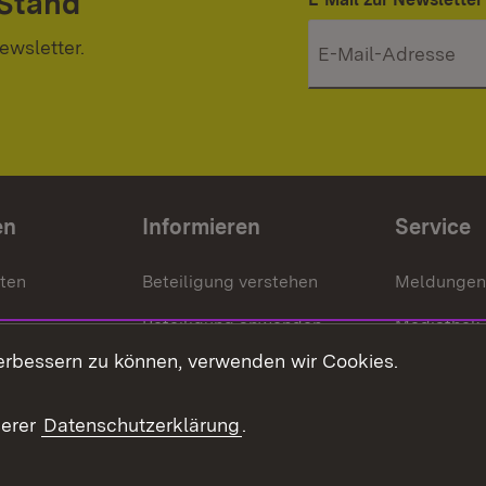
 Stand
ewsletter.
en
Informieren
Service
nten
Beteiligung verstehen
Meldungen
Beteiligung anwenden
Mediathek
erbessern zu können, verwenden wir Cookies.
ragte
Beteiligung stärken
Publikatio
Beteiligung erleben
Glossar
serer
Datenschutzerklärung
.
Beteiligung erforschen