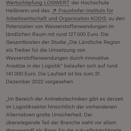
(Öffnet in neuem Fenster)
Wertschöpfung LOGWERT
der Hochschule
Extern:
Heilbronn und des
Fraunhofer-Instituts für
(Öffnet in
Arbeitswirtschaft und Organisation KODIS
zu den
Potenzialen von Wasserstoffanwendungen im
ländlichen Raum mit rund 127.000 Euro. Die
Gesamtkosten der Studie „Die Ländliche Region
als Treiber für die Umsetzung von
Wasserstoffanwendungen durch innovative
Ansätze in der Logistik“ belaufen sich auf rund
141.000 Euro. Die Laufzeit ist bis zum 31.
Dezember 2022 vorgesehen.
„Im Bereich der Antriebstechniken gibt es derzeit
im Logistiksektor hinsichtlich der vorhandenen
Alternativen große Unsicherheit. Der
überwiegende Teil der Branche sieht vor allem
Wasserstoff als Basis für die zukunftsträchtigste