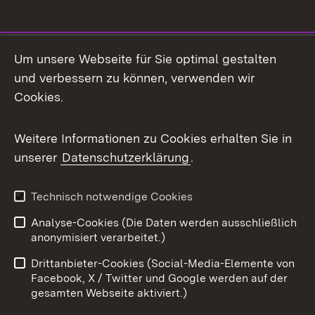
Social Media
Um unsere Webseite für Sie optimal gestalten
und verbessern zu können, verwenden wir
Facebook
Cookies.
Flickr
Weitere Informationen zu Cookies erhalten Sie in
X / Twitter
unserer
Datenschutzerklärung
.
Youtube
Technisch notwendige Cookies
Zum 
Analyse-Cookies (Die Daten werden ausschließlich
Impressum
Kontakt
anonymisiert verarbeitet.)
Benutzungshinweise
Netiquette
Drittanbieter-Cookies (Social-Media-Elemente von
Barrierefreiheit
Datenschutz
Facebook, X / Twitter und Google werden auf der
gesamten Webseite aktiviert.)
Cookies