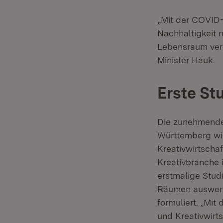
„Mit der COVID
Nachhaltigkeit 
Lebensraum verm
Minister Hauk.
Erste St
Die zunehmende
Württemberg wir
Kreativwirtschaf
Kreativbranche 
erstmalige Stud
Räumen auswert
formuliert. „Mit
und Kreativwirt