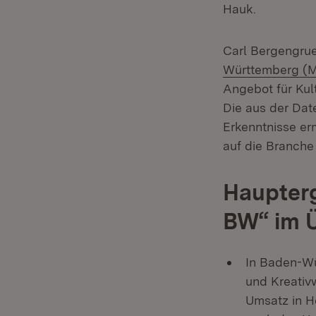
Hauk.
Carl Bergengrue
Württemberg (
Angebot für Kult
Die aus der Da
Erkenntnisse er
auf die Branch
Haupterg
BW“ im 
In Baden-Wü
und Kreativw
Umsatz in H