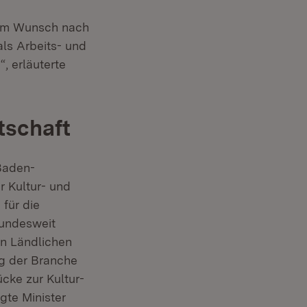
dem Wunsch nach
ls Arbeits- und
, erläuterte
tschaft
Baden-
r Kultur- und
 für die
bundesweit
in Ländlichen
g der Branche
ücke zur Kultur-
gte Minister