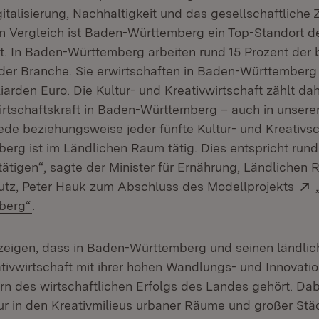
igitalisierung, Nachhaltigkeit und das gesellschaftlich
 Vergleich ist Baden-Württemberg ein Top-Standort de
ft. In Baden-Württemberg arbeiten rund 15 Prozent der
der Branche. Sie erwirtschaften in Baden-Württemberg
iarden Euro. Die Kultur- und Kreativwirtschaft zählt dah
tschaftskraft in Baden-Württemberg – auch in unsere
de beziehungsweise jeder fünfte Kultur- und Kreativsc
rg ist im Ländlichen Raum tätig. Dies entspricht rund
tigen“, sagte der Minister für Ernährung, Ländlichen
utz, Peter Hauk zum Abschluss des Modellprojekts
(Öffnet in neuem Fenster)
berg“
.
zeigen, dass in Baden-Württemberg und seinen ländli
tivwirtschaft mit ihrer hohen Wandlungs- und Innovatio
n des wirtschaftlichen Erfolgs des Landes gehört. Dabe
ur in den Kreativmilieus urbaner Räume und großer Städ