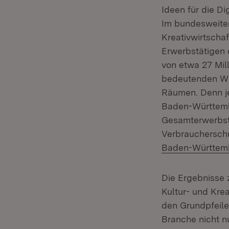
Ideen für die D
Im bundesweiten
Kreativwirtscha
Erwerbstätigen 
von etwa 27 Mill
bedeutenden Wir
Räumen. Denn je
Baden-Württembe
Gesamterwerbstä
Verbrauchersch
Baden-Württem
Die Ergebnisse 
Kultur- und Krea
den Grundpfeiler
Branche nicht n