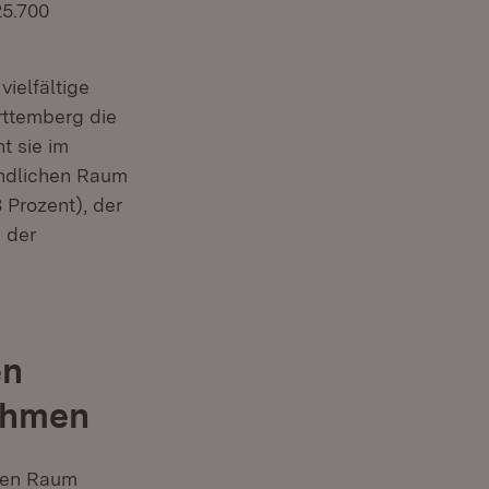
25.700
vielfältige
ttemberg die
t sie im
ändlichen Raum
 Prozent), der
 der
en
nehmen
chen Raum