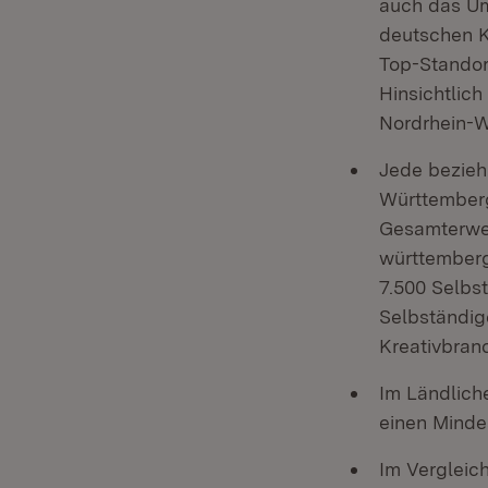
auch das Um
deutschen K
Top-Standort
Hinsichtlic
Nordrhein-W
Jede bezieh
Württemberg
Gesamterwer
württemberg
7.500 Selbst
Selbständige
Kreativbran
Im Ländlich
einen Mindes
Im Vergleic