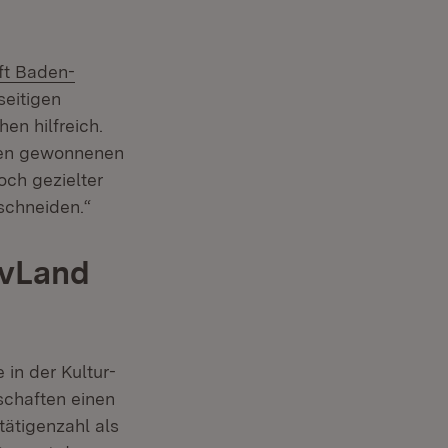
ft Baden-
seitigen
en hilfreich.
ren gewonnenen
ch gezielter
schneiden.“
ivLand
in der Kultur-
schaften einen
ätigenzahl als