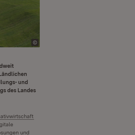
ndweit
 Ländlichen
dlungs- und
lgs des Landes
(Öffnet in neuem Fenster)
ativwirtschaft
gitale
Lösungen und