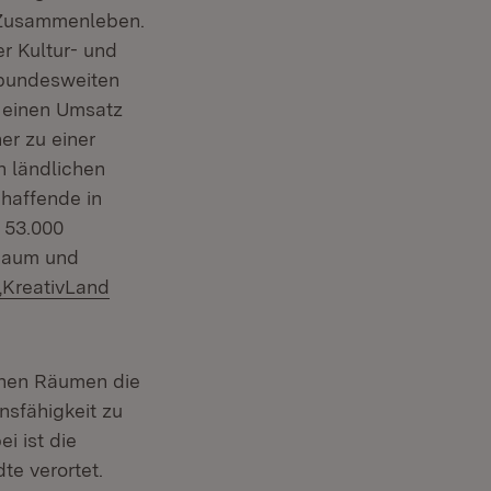
e Zusammenleben.
r Kultur- und
 bundesweiten
 einen Umsatz
er zu einer
n ländlichen
haffende in
 53.000
 Raum und
Extern:
„KreativLand
chen Räumen die
nsfähigkeit zu
i ist die
te verortet.