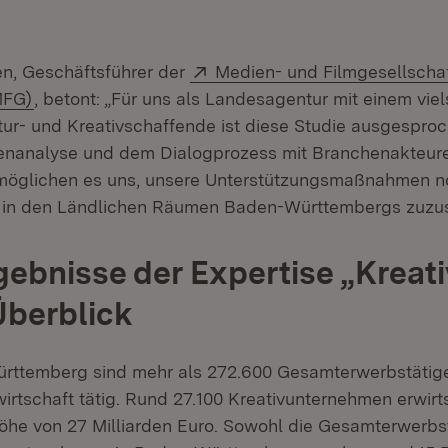
Extern:
n, Geschäftsführer der
Medien- und Filmgesellscha
(Öffnet in neuem Fenster)
MFG)
, betont: „Für uns als Landesagentur mit einem viel
ur- und Kreativschaffende ist diese Studie ausgesproch
tenanalyse und dem Dialogprozess mit Branchenakteu
möglichen es uns, unsere Unterstützungsmaßnahmen no
e in den Ländlichen Räumen Baden-Württembergs zuzu
ebnisse der Expertise „Kreat
Überblick
rttemberg sind mehr als 272.600 Gesamterwerbstätige 
irtschaft tätig. Rund 27.100 Kreativunternehmen erwirt
öhe von 27 Milliarden Euro. Sowohl die Gesamterwerbst