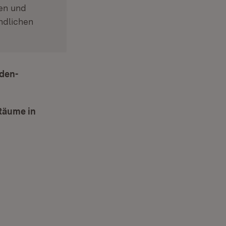
gen und
ndlichen
aden-
Räume in