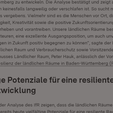
mberg zu entwickeln. Die Analyse bestätigt und zeigt 
 keinesfalls langweilig oder verschlafen ist. So such
s vergebens. Vielmehr sind es die Menschen vor Ort, di
eit, Kreativität sowie die positive Zukunftsorientierun
orheben und vorantreiben. Unsere ländlichen Räume bes
kteuren, eine exzellente Ausgangsposition, um auch u
en in Zukunft positiv begegnen zu können“, sagte der M
dlichen Raum und Verbraucherschutz sowie Vorsitzend
usses Ländlicher Raum, Peter Hauk, anlässlich der Vor
esilienz der ländlichen Räume in Baden-Württemberg (
ge Potenziale für eine resilient
wicklung
der Analyse des IfR zeigen, dass die ländlichen Räum
eits heute vielfältige Potenziale für eine resiliente 