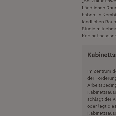
„Bei Zukunftswe
Ländlichen Rau
haben. In Kombi
ländlichen Räu
Studie mitnehme
Kabinettsaussch
Kabinett
Im Zentrum 
der Förderung
Arbeitsbedin
Kabinettsaus
schlägt der 
oder legt di
Kabinettsaus