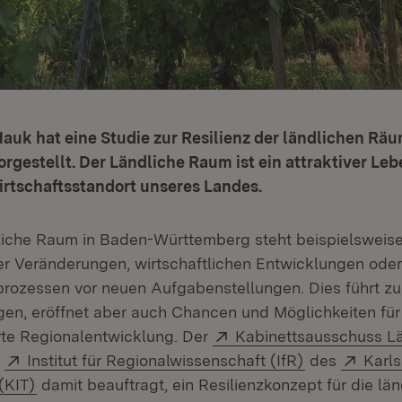
Hauk hat eine Studie zur Resilienz der ländlichen Rä
rgestellt. Der Ländliche Raum ist ein attraktiver L
rtschaftsstandort unseres Landes.
liche Raum in Baden-Württemberg steht beispielsweis
 Veränderungen, wirtschaftlichen Entwicklungen oder
sprozessen vor neuen Aufgabenstellungen. Dies führt zu
en, eröffnet aber auch Chancen und Möglichkeiten für
Extern:
erte Regionalentwicklung. Der
Kabinettsausschuss L
Extern:
(Öffnet in ne
Exter
s
Institut für Regionalwissenschaft (IfR)
des
Karls
(Öffnet in neuem Fenster)
(KIT)
damit beauftragt, ein Resilienzkonzept für die l