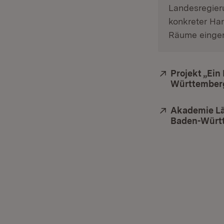
Landesregieru
konkreter Ha
Räume einger
Extern:
Projekt „Ein
Württember
Extern:
Akademie Lä
Baden-Würt