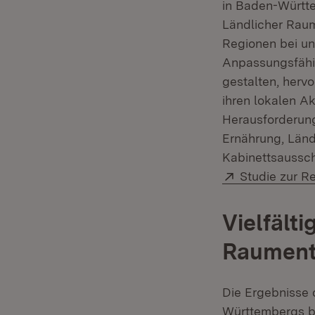
in Baden-Württe
Ländlicher Raum
Regionen bei un
Anpassungsfähigk
gestalten, herv
ihren lokalen A
Herausforderung
Ernährung, Län
Kabinettsaussch
Extern:
Studie zur R
Vielfälti
Raument
Die Ergebnisse 
Württembergs ber