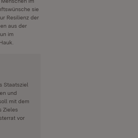
e Menschen im
nftswünsche sie
r Resilienz der
en aus der
nun im
 Hauk.
n neuem Fenster)
s Staatsziel
ren und
oll mit dem
 Zieles
terrat vor