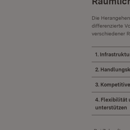
Räumlich
Die Herangehens
differenzierte 
verschiedener R
1. Infrastrukt
2. Handlungs
3. Kompetitiv
4. Flexibilit
unterstützen