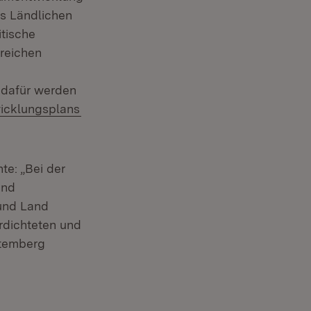
es Ländlichen
tische
greichen
 dafür werden
icklungsplans
te: „Bei der
and
 und Land
rdichteten und
ttemberg