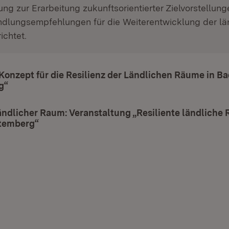
ng zur Erarbeitung zukunftsorientierter Zielvorstellun
ndlungsempfehlungen für die Weiterentwicklung der lä
ichtet.
 Konzept für die Resilienz der Ländlichen Räume in B
g“
(Öffnet in neuem Fenster)
ndlicher Raum: Veranstaltung „Resiliente ländliche 
temberg“
(Öffnet in neuem Fenster)