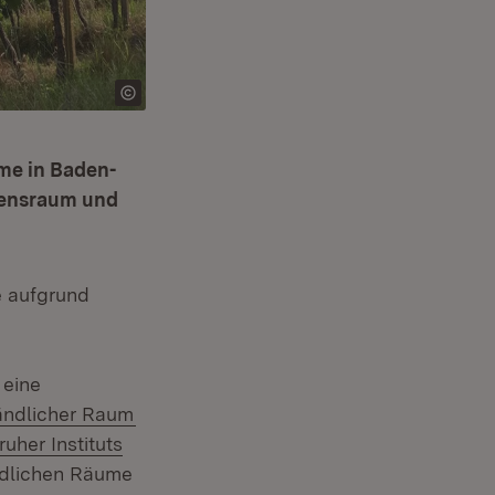
ume in Baden-
ebensraum und
e aufgrund
 eine
(Öffnet in neuem Fenster)
ändlicher Raum
uem Fenster)
n:
ruher Instituts
ändlichen Räume