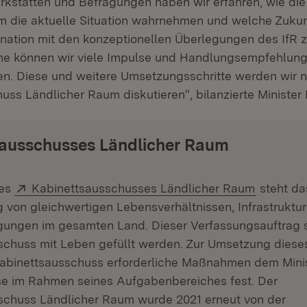
rkstätten und Befragungen haben wir erfahren, wie di
m die aktuelle Situation wahrnehmen und welche Zuku
nation mit den konzeptionellen Überlegungen des IfR zu
me können wir viele Impulse und Handlungsempfehlung
n. Diese und weitere Umsetzungsschritte werden wir 
uss Ländlicher Raum diskutieren“, bilanzierte Minister
sausschusses Ländlicher Raum
Extern:
(Öffnet i
des
Kabinettsausschusses Ländlicher Raum
steht da
 von gleichwertigen Lebensverhältnissen, Infrastruktu
gungen im gesamten Land. Dieser Verfassungsauftrag s
schuss mit Leben gefüllt werden. Zur Umsetzung dieses
Kabinettsausschuss erforderliche Maßnahmen dem Minis
ese im Rahmen seines Aufgabenbereiches fest. Der
schuss Ländlicher Raum wurde 2021 erneut von der