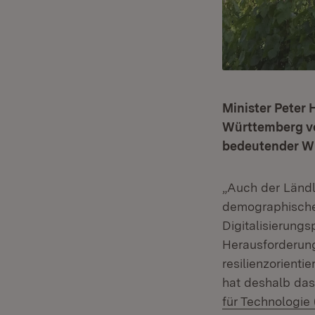
Minister Peter 
Württemberg vo
bedeutender Wi
„Auch der Länd
demographischer
Digitalisierung
Herausforderung
resilienzorienti
hat deshalb da
für Technologie 