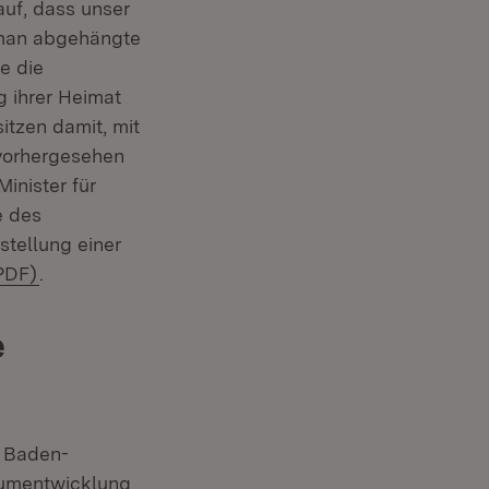
auf, dass unser
t man abgehängte
e die
g ihrer Heimat
itzen damit, mit
nvorhergesehen
inister für
e des
stellung einer
(Öffnet in neuem Fenster)
PDF)
.
e
e Baden-
Raumentwicklung