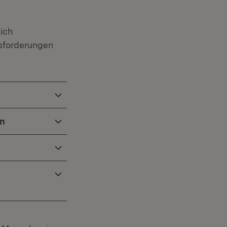
ich
usforderungen
rn