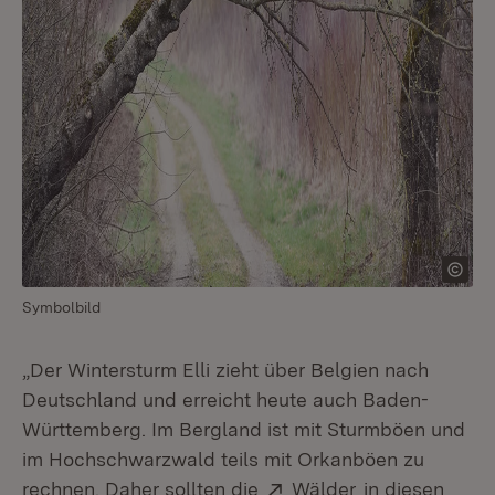
Symbolbild
„Der Wintersturm Elli zieht über Belgien nach
Deutschland und erreicht heute auch Baden-
Württemberg. Im Bergland ist mit Sturmböen und
im Hochschwarzwald teils mit Orkanböen zu
Extern:
(Öffnet in neu
rechnen. Daher sollten die
Wälder
in diesen