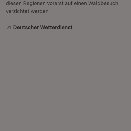
diesen Regionen vorerst auf einen Waldbesuch
verzichtet werden.
Extern:
Deutscher Wetterdienst
(Öffnet in neuem Fenste