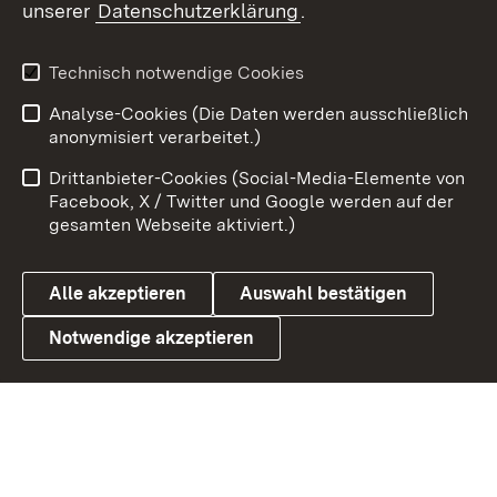
unserer
Datenschutzerklärung
.
Youtube
Technisch notwendige Cookies
Zum 
Analyse-Cookies (Die Daten werden ausschließlich
Impressum
Kontakt
anonymisiert verarbeitet.)
Benutzungshinweise
Netiquette
Drittanbieter-Cookies (Social-Media-Elemente von
Barrierefreiheit
Datenschutz
Facebook, X / Twitter und Google werden auf der
gesamten Webseite aktiviert.)
Cookies
Alle akzeptieren
Auswahl bestätigen
Notwendige akzeptieren
Link zum Landesportal