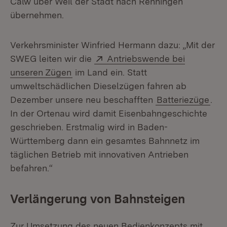
Calw über Weil der Stadt nach Renningen
übernehmen.
Verkehrsminister Winfried Hermann dazu: „Mit der
Extern:
SWEG leiten wir die
Antriebswende bei
(Öffnet in neuem Fenster)
unseren Zügen
im Land ein. Statt
umweltschädlichen Dieselzügen fahren ab
Dezember unsere neu beschafften
Batteriezüge
.
In der Ortenau wird damit Eisenbahngeschichte
geschrieben. Erstmalig wird in Baden-
Württemberg dann ein gesamtes Bahnnetz im
täglichen Betrieb mit innovativen Antrieben
befahren.“
Verlängerung von Bahnsteigen
Zur Umsetzung des neuen Bedienkonzepts mit