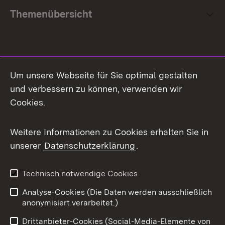
Themenübersicht
Social Media
Um unsere Webseite für Sie optimal gestalten
und verbessern zu können, verwenden wir
Facebook
Cookies.
Flickr
Weitere Informationen zu Cookies erhalten Sie in
X / Twitter
unserer
Datenschutzerklärung
.
Youtube
Technisch notwendige Cookies
Zum 
Analyse-Cookies (Die Daten werden ausschließlich
Impressum
Kontakt
anonymisiert verarbeitet.)
Benutzungshinweise
Netiquette
Drittanbieter-Cookies (Social-Media-Elemente von