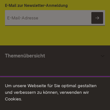
E-Mail zur Newsletter-Anmeldung
News
Themenübersicht
Social Media
Um unsere Webseite für Sie optimal gestalten
und verbessern zu können, verwenden wir
Facebook
Cookies.
Flickr