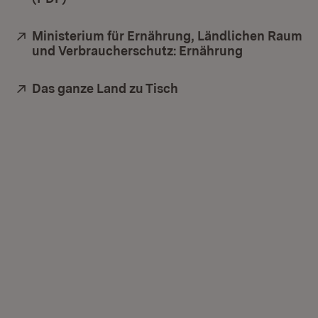
Extern:
Ministerium für Ernährung, Ländlichen Raum
und Verbraucherschutz: Ernährung
(Öffnet in n
Extern:
Das ganze Land zu Tisch
(Öffnet in neuem Fenst