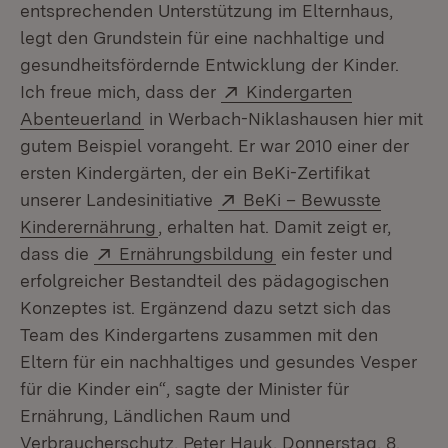
entsprechenden Unterstützung im Elternhaus,
legt den Grundstein für eine nachhaltige und
gesundheitsfördernde Entwicklung der Kinder.
Extern:
Ich freue mich, dass der
Kindergarten
(Öffnet in neuem Fenster)
Abenteuerland
in Werbach-Niklashausen hier mit
gutem Beispiel vorangeht. Er war 2010 einer der
ersten Kindergärten, der ein BeKi-Zertifikat
Extern:
unserer Landesinitiative
BeKi – Bewusste
(Öffnet in neuem Fenster)
Kinderernährung
, erhalten hat. Damit zeigt er,
Extern:
(Öffnet in neuem Fen
dass die
Ernährungsbildung
ein fester und
erfolgreicher Bestandteil des pädagogischen
Konzeptes ist. Ergänzend dazu setzt sich das
Team des Kindergartens zusammen mit den
Eltern für ein nachhaltiges und gesundes Vesper
für die Kinder ein“, sagte der Minister für
Ernährung, Ländlichen Raum und
Verbraucherschutz, Peter Hauk, Donnerstag, 8.