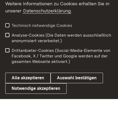
Weitere Informationen zu Cookies erhalten Sie in
X / Twitter
unserer
Datenschutzerklärung
.
Youtube
Technisch notwendige Cookies
Zum 
Analyse-Cookies (Die Daten werden ausschließlich
Impressum
Kontakt
anonymisiert verarbeitet.)
Benutzungshinweise
Netiquette
Drittanbieter-Cookies (Social-Media-Elemente von
Barrierefreiheit
Datenschutz
Facebook, X / Twitter und Google werden auf der
gesamten Webseite aktiviert.)
Cookies
Alle akzeptieren
Auswahl bestätigen
Notwendige akzeptieren
Link zum Landesportal