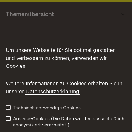
Themenübersicht
Social Media
Um unsere Webseite für Sie optimal gestalten
und verbessern zu können, verwenden wir
Facebook
Cookies.
Flickr
Weitere Informationen zu Cookies erhalten Sie in
X / Twitter
unserer
Datenschutzerklärung
.
Youtube
Technisch notwendige Cookies
Zum 
Analyse-Cookies (Die Daten werden ausschließlich
Impressum
Kontakt
anonymisiert verarbeitet.)
Benutzungshinweise
Netiquette