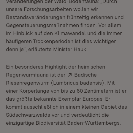
Veränderungen der Wald-Bodenfauna: „Durch
unsere Forschungsarbeiten wollen wir
Bestandsveränderungen frühzeitig erkennen und
Gegensteuerungsmaßnahmen finden. Vor allem
im Hinblick auf den Klimawandel und die immer
häufigeren Trockenperioden ist dies wichtiger
denn je“, erläuterte Minister Hauk.
Ein besonderes Highlight der heimischen
Extern:
Regenwurmfauna ist der
Badische
(Öffnet in 
Riesenregenwurm (Lumbricus badensis)
. Mit
einer Körperlänge von bis zu 60 Zentimetern ist er
das größte bekannte Exemplar Europas. Er
kommt ausschließlich in einem kleinen Gebiet des
Südschwarzwalds vor und verdeutlicht die
einzigartige Biodiversität Baden-Württembergs.