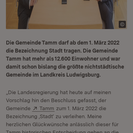
Die Gemeinde Tamm darf ab dem 1. März 2022
die Bezeichnung Stadt tragen. Die Gemeinde
Tamm hat mehr als 12.600 Einwohner und war
damit schon bislang die größte nichtstädtische
Gemeinde im Landkreis Ludwigsburg.
„Die Landesregierung hat heute auf meinen
Vorschlag hin den Beschluss gefasst, der
Extern:
(Öffnet in neuem Fenster)
Gemeinde
Tamm
zum 1. März 2022 die
Bezeichnung ‚Stadt‘ zu verleihen. Meine
herzlichen Glückwünsche anlässlich dieser für
Tamm historischen Entscheidung gehen an die