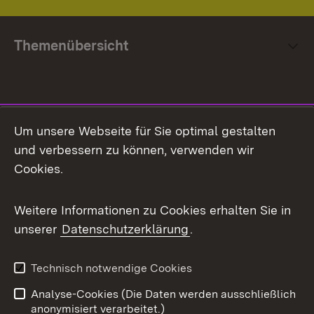
Themenübersicht
Social Media
Um unsere Webseite für Sie optimal gestalten
und verbessern zu können, verwenden wir
Facebook
Cookies.
Flickr
Weitere Informationen zu Cookies erhalten Sie in
X / Twitter
unserer
Datenschutzerklärung
.
Youtube
Technisch notwendige Cookies
Zum 
Analyse-Cookies (Die Daten werden ausschließlich
Impressum
Kontakt
anonymisiert verarbeitet.)