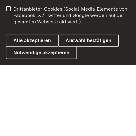
Benutzungshinweise
Netiquette
Drittanbieter-Cookies (Social-Media-Elemente von
Barrierefreiheit
Datenschutz
Facebook, X / Twitter und Google werden auf der
gesamten Webseite aktiviert.)
Cookies
Alle akzeptieren
Auswahl bestätigen
Notwendige akzeptieren
Link zum Landesportal