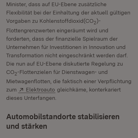
Minister, dass auf EU-Ebene zusätzliche
Flexibilität bei der Einhaltung der aktuell gültigen
Vorgaben zu Kohlenstoffdioxid(CO
)-
2
Flottengrenzwerten eingeräumt wird und
forderten, dass der finanzielle Spielraum der
Unternehmen für Investitionen in Innovation und
Transformation nicht eingeschränkt werden darf.
Die nun auf EU-Ebene diskutierte Regelung zu
CO
-Flottenzielen für Dienstwagen- und
2
Mietwagenflotten, die faktisch einer Verpflichtung
Extern:
(Öffnet in neuem Fenster)
zum
Elektroauto
gleichkäme, konterkariert
dieses Unterfangen.
Automobilstandorte stabilisieren
und stärken