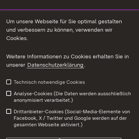
Social Media
Um unsere Webseite für Sie optimal gestalten
und verbessern zu können, verwenden wir
Facebook
Cookies.
Flickr
Weitere Informationen zu Cookies erhalten Sie in
X / Twitter
unserer
Datenschutzerklärung
.
Youtube
Technisch notwendige Cookies
Zum 
Analyse-Cookies (Die Daten werden ausschließlich
Impressum
Kontakt
anonymisiert verarbeitet.)
Benutzungshinweise
Netiquette
Drittanbieter-Cookies (Social-Media-Elemente von
Barrierefreiheit
Datenschutz
Facebook, X / Twitter und Google werden auf der
gesamten Webseite aktiviert.)
Cookies