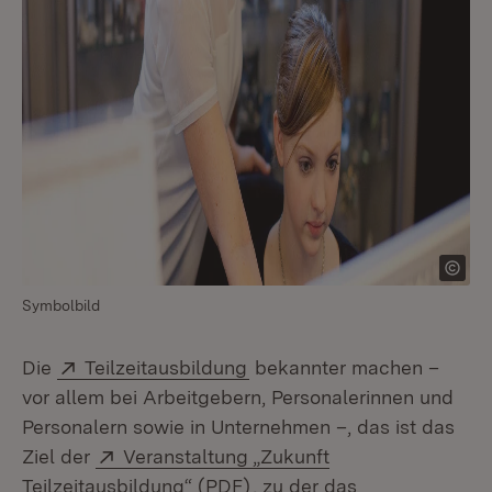
Symbolbild
Extern:
(Öffnet in neuem Fenster)
Die
Teilzeitausbildung
bekannter machen –
vor allem bei Arbeitgebern, Personalerinnen und
Personalern sowie in Unternehmen –, das ist das
Extern:
Ziel der
Veranstaltung „Zukunft
(Öffnet in neuem Fenster)
Teilzeitausbildung“ (PDF)
, zu der das