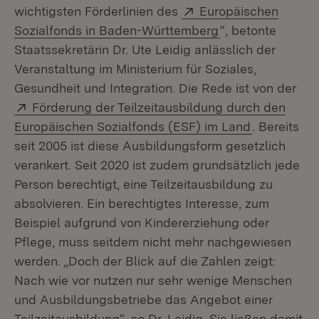
Extern:
wichtigsten Förderlinien des
Europäischen
(Öffnet in neuem
Sozialfonds in Baden-Württemberg
“, betonte
Staatssekretärin Dr. Ute Leidig anlässlich der
Veranstaltung im Ministerium für Soziales,
Gesundheit und Integration. Die Rede ist von der
Extern:
Förderung der Teilzeitausbildung durch den
(Öffnet in 
Europäischen Sozialfonds (ESF) im Land
. Bereits
seit 2005 ist diese Ausbildungsform gesetzlich
verankert. Seit 2020 ist zudem grundsätzlich jede
Person berechtigt, eine Teilzeitausbildung zu
absolvieren. Ein berechtigtes Interesse, zum
Beispiel aufgrund von Kindererziehung oder
Pflege, muss seitdem nicht mehr nachgewiesen
werden. „Doch der Blick auf die Zahlen zeigt:
Nach wie vor nutzen nur sehr wenige Menschen
und Ausbildungsbetriebe das Angebot einer
Teilzeitausbildung“, so Dr. Leidig. Sie ließen damit