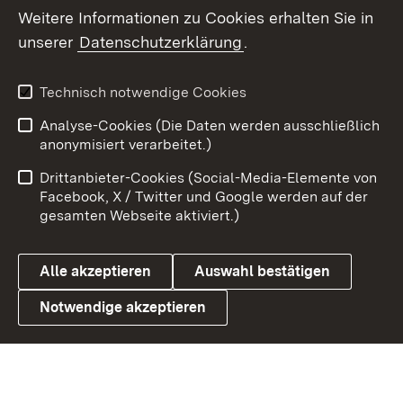
Weitere Informationen zu Cookies erhalten Sie in
X / Twitter
unserer
Datenschutzerklärung
.
Youtube
Technisch notwendige Cookies
Zum 
Analyse-Cookies (Die Daten werden ausschließlich
Impressum
Kontakt
anonymisiert verarbeitet.)
Benutzungshinweise
Netiquette
Drittanbieter-Cookies (Social-Media-Elemente von
Barrierefreiheit
Datenschutz
Facebook, X / Twitter und Google werden auf der
gesamten Webseite aktiviert.)
Cookies
Alle akzeptieren
Auswahl bestätigen
Notwendige akzeptieren
Link zum Landesportal