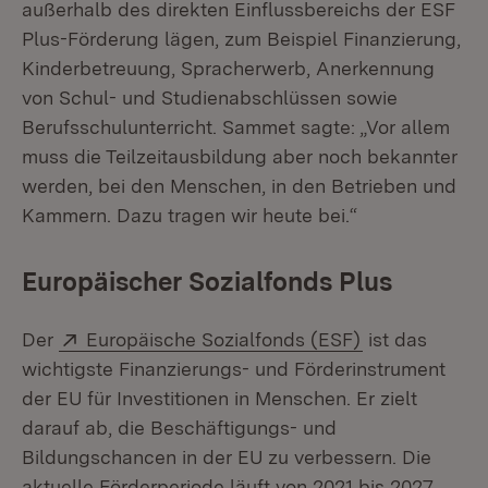
außerhalb des direkten Einflussbereichs der ESF
Plus-Förderung lägen, zum Beispiel Finanzierung,
Kinderbetreuung, Spracherwerb, Anerkennung
von Schul- und Studienabschlüssen sowie
Berufsschulunterricht. Sammet sagte: „Vor allem
muss die Teilzeitausbildung aber noch bekannter
werden, bei den Menschen, in den Betrieben und
Kammern. Dazu tragen wir heute bei.“
Europäischer Sozialfonds Plus
Extern:
(Öffnet in ne
Der
Europäische Sozialfonds (ESF)
ist das
wichtigste Finanzierungs- und Förderinstrument
der EU für Investitionen in Menschen. Er zielt
darauf ab, die Beschäftigungs- und
Bildungschancen in der EU zu verbessern. Die
aktuelle Förderperiode läuft von 2021 bis 2027