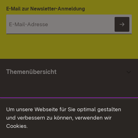
E-Mail zur Newsletter-Anmeldung
News
Themenübersicht
Social Media
Um unsere Webseite für Sie optimal gestalten
und verbessern zu können, verwenden wir
Facebook
Cookies.
Flickr