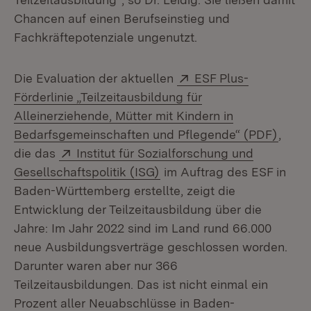
Chancen auf einen Berufseinstieg und
Fachkräftepotenziale ungenutzt.
Extern:
Die Evaluation der aktuellen
ESF Plus-
Förderlinie „Teilzeitausbildung für
Alleinerziehende, Mütter mit Kindern in
(Öffn
Bedarfsgemeinschaften und Pflegende“ (PDF)
,
Extern:
die das
Institut für Sozialforschung und
(Öffnet in neuem Fenster)
Gesellschaftspolitik (ISG)
im Auftrag des ESF in
Baden-Württemberg erstellte, zeigt die
Entwicklung der Teilzeitausbildung über die
Jahre: Im Jahr 2022 sind im Land rund 66.000
neue Ausbildungsverträge geschlossen worden.
Darunter waren aber nur 366
Teilzeitausbildungen. Das ist nicht einmal ein
Prozent aller Neuabschlüsse in Baden-