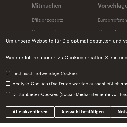
Mitmachen
Vorschlag
Effizienzgesetz
Bürgerrefere
Dienst- und
Abgeordnete
Versorgungsbezüge
Um unsere Webseite für Sie optimal gestalten und v
Bürgerbeauft
Kommunale Verfahren
Petition
Weitere Informationen zu Cookies erhalten Sie in un
Weitere
Volksantrag
Beteiligungsprozesse
Technisch notwendige Cookies
Volksabstim
Analyse-Cookies (Die Daten werden ausschließlich ano
Drittanbieter-Cookies (Social-Media-Elemente von Fac
Link zum Landesportal
Alle akzeptieren
Auswahl bestätigen
Not