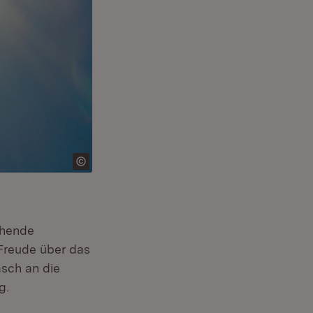
ehende
 Freude über das
asch an die
g.