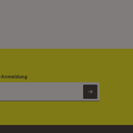
er-Anmeldung
Newsletter 