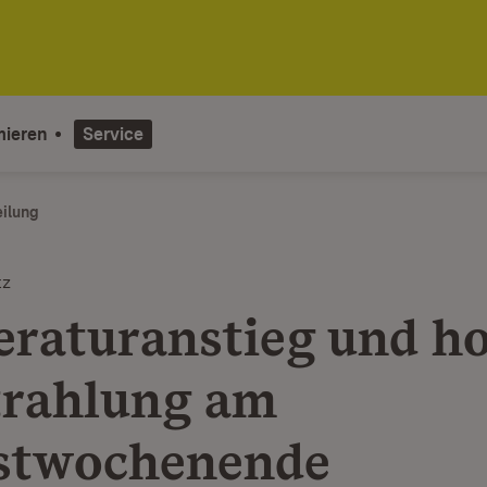
mieren
Service
eilung
tz
raturanstieg und h
rahlung am
stwochenende