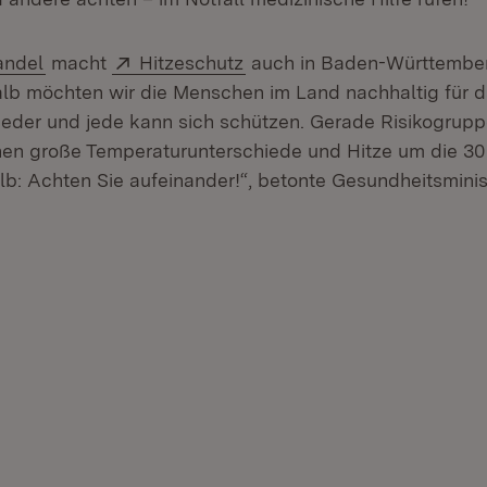
(Öffnet in neuem Fenster)
Extern:
(Öffnet in neuem Fenster)
andel
macht
Hitzeschutz
auch in Baden-Württembe
alb möchten wir die Menschen im Land nachhaltig für 
. Jeder und jede kann sich schützen. Gerade Risikogrup
n große Temperaturunterschiede und Hitze um die 30
lb: Achten Sie aufeinander!“, betonte Gesundheitsminis