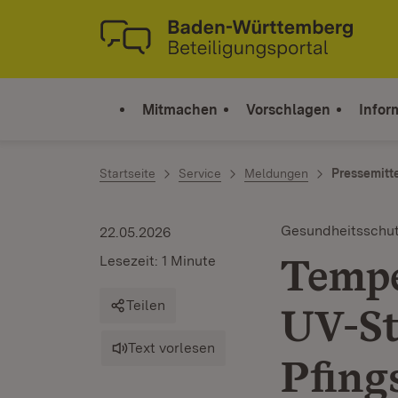
Zum Inhalt springen
Link zur Startseite
Mitmachen
Vorschlagen
Infor
Startseite
Service
Meldungen
Pressemitt
Gesundheitsschu
22.05.2026
Tempe
Lesezeit: 1 Minute
Teilen
UV-St
Text vorlesen
Pfing