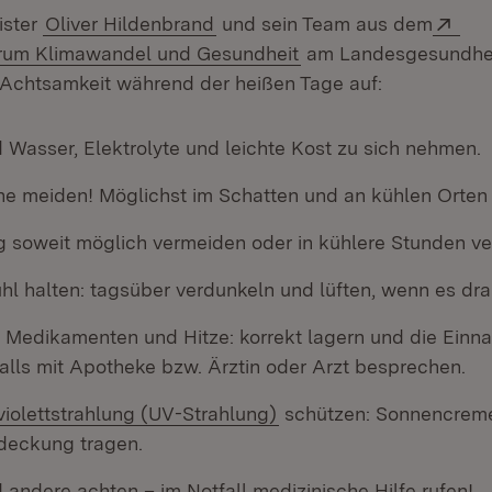
Ext
ister
Oliver Hildenbrand
und sein Team aus dem
(Öffnet in neuem Fen
um Klimawandel und Gesundheit
am Landesgesundhei
Achtsamkeit während der heißen Tage auf:
 Wasser, Elektrolyte und leichte Kost zu sich nehmen.
ne meiden! Möglichst im Schatten und an kühlen Orten 
 soweit möglich vermeiden oder in kühlere Stunden ve
l halten: tagsüber verdunkeln und lüften, wenn es drau
 Medikamenten und Hitze: korrekt lagern und die Ein
lls mit Apotheke bzw. Ärztin oder Arzt besprechen.
n:
(Öffnet in neuem Fenste
violettstrahlung (UV-Strahlung)
schützen: Sonnencreme
deckung tragen.
 andere achten – im Notfall medizinische Hilfe rufen!