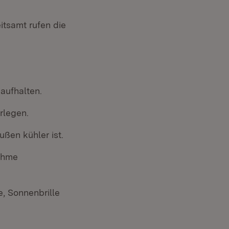
ern:
ster)
tsamt rufen die
aufhalten.
rlegen.
ßen kühler ist.
nahme
r)
, Sonnenbrille