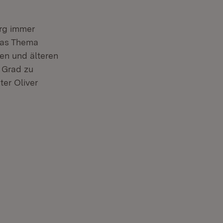
rg immer
das Thema
pen und älteren
 Grad zu
ter Oliver