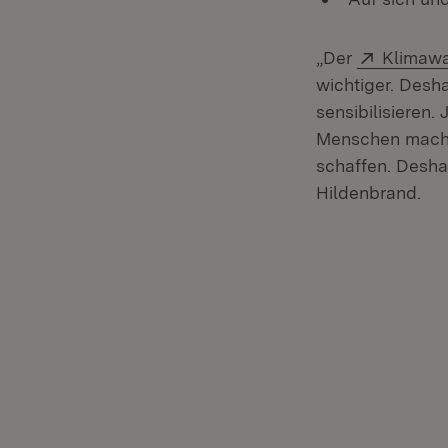
Extern:
„Der
Klimaw
wichtiger. Desh
sensibilisieren
Menschen mache
schaffen. Desha
Hildenbrand.