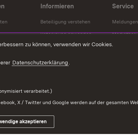
en
Informieren
Service
nten
Beteiligung verstehen
Meldungen
Beteiligung anwenden
Mediathek
erbessern zu können, verwenden wir Cookies.
ragte
Beteiligung stärken
Publikatio
Beteiligung erleben
Glossar
serer
Datenschutzerklärung
.
Beteiligung erforschen
mung
nymisiert verarbeitet.)
ebook, X / Twitter und Google werden auf der gesamten Webs
Impressum
Kontakt
Benutzungshinweise
Netiqu
wendige akzeptieren