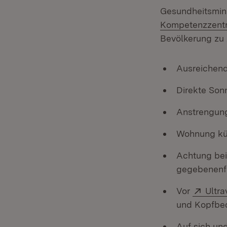
Gesundheitsmin
Kompetenzzentr
Bevölkerung zu 
Ausreichend
Direkte Son
Anstrengung
Wohnung küh
Achtung bei
gegebenenfa
Exter
Vor
Ultra
und Kopfbe
Auf sich und