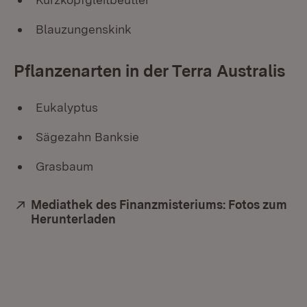
Blauzungenskink
Pflanzenarten in der Terra Australis
Eukalyptus
Sägezahn Banksie
Grasbaum
Extern:
Mediathek des Finanzmisteriums: Fotos zum
Herunterladen
(Öffnet in neuem Fenster)