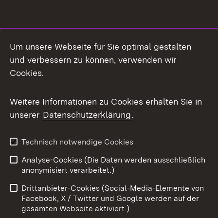
Social Media
Um unsere Webseite für Sie optimal gestalten
und verbessern zu können, verwenden wir
Facebook
Cookies.
Flickr
Weitere Informationen zu Cookies erhalten Sie in
X / Twitter
unserer
Datenschutzerklärung
.
Youtube
Technisch notwendige Cookies
Zum 
Analyse-Cookies (Die Daten werden ausschließlich
Impressum
Kontakt
anonymisiert verarbeitet.)
Benutzungshinweise
Netiquette
Drittanbieter-Cookies (Social-Media-Elemente von
Barrierefreiheit
Datenschutz
Facebook, X / Twitter und Google werden auf der
gesamten Webseite aktiviert.)
Cookies