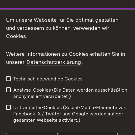
Social Media
Um unsere Webseite für Sie optimal gestalten
und verbessern zu können, verwenden wir
Facebook
Cookies.
Flickr
Weitere Informationen zu Cookies erhalten Sie in
X / Twitter
unserer
Datenschutzerklärung
.
Youtube
Technisch notwendige Cookies
Zum 
Analyse-Cookies (Die Daten werden ausschließlich
Impressum
Kontakt
anonymisiert verarbeitet.)
Benutzungshinweise
Netiquette
Drittanbieter-Cookies (Social-Media-Elemente von
Barrierefreiheit
Datenschutz
Facebook, X / Twitter und Google werden auf der
gesamten Webseite aktiviert.)
Cookies