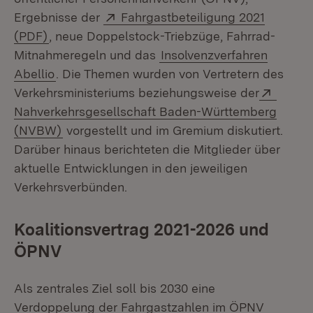
Extern:
Ergebnisse der
Fahrgastbeteiligung 2021
(Öffnet in neuem Fenster)
(PDF)
, neue Doppelstock-Triebzüge, Fahrrad-
Mitnahmeregeln und das
Insolvenzverfahren
Abellio
. Die Themen wurden von Vertretern des
Extern
Verkehrsministeriums beziehungsweise der
Nahverkehrsgesellschaft Baden-Württemberg
(Öffnet in neuem Fenster)
(NVBW)
vorgestellt und im Gremium diskutiert.
Darüber hinaus berichteten die Mitglieder über
aktuelle Entwicklungen in den jeweiligen
Verkehrsverbünden.
Koalitionsvertrag 2021-2026 und
ÖPNV
Als zentrales Ziel soll bis 2030 eine
Verdoppelung der Fahrgastzahlen im ÖPNV