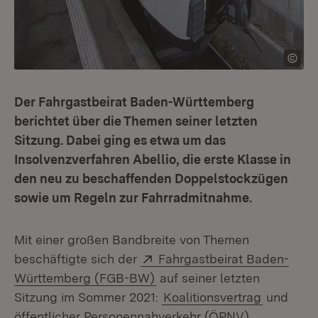
Der Fahrgastbeirat Baden-Württemberg
berichtet über die Themen seiner letzten
Sitzung. Dabei ging es etwa um das
Insolvenzverfahren Abellio, die erste Klasse in
den neu zu beschaffenden Doppelstockzügen
sowie um Regeln zur Fahrradmitnahme.
Mit einer großen Bandbreite von Themen
Extern:
beschäftigte sich der
Fahrgastbeirat Baden-
(Öffnet in neuem Fenster)
Württemberg (FGB-BW)
auf seiner letzten
Sitzung im Sommer 2021:
Koalitionsvertrag
und
öffentlicher Personennahverkehr (ÖPNV),