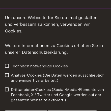
Social Media
Um unsere Webseite für Sie optimal gestalten
und verbessern zu können, verwenden wir
Facebook
Cookies.
Flickr
Weitere Informationen zu Cookies erhalten Sie in
X / Twitter
unserer
Datenschutzerklärung
.
Youtube
Technisch notwendige Cookies
Zum 
Analyse-Cookies (Die Daten werden ausschließlich
Impressum
Kontakt
anonymisiert verarbeitet.)
Benutzungshinweise
Netiquette
Drittanbieter-Cookies (Social-Media-Elemente von
Barrierefreiheit
Datenschutz
Facebook, X / Twitter und Google werden auf der
gesamten Webseite aktiviert.)
Cookies