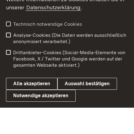
unserer
Datenschutzerklärung
.
Youtube
Technisch notwendige Cookies
Zum 
Analyse-Cookies (Die Daten werden ausschließlich
Impressum
Kontakt
anonymisiert verarbeitet.)
Benutzungshinweise
Netiquette
Drittanbieter-Cookies (Social-Media-Elemente von
Barrierefreiheit
Datenschutz
Facebook, X / Twitter und Google werden auf der
gesamten Webseite aktiviert.)
Cookies
Alle akzeptieren
Auswahl bestätigen
Notwendige akzeptieren
Link zum Landesportal