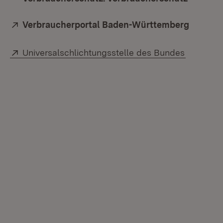
Extern:
Verbraucherportal Baden-Württemberg
(Öffnet
Extern:
(Öffnet i
Universalschlichtungsstelle des Bundes