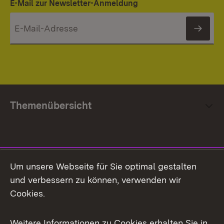
E-Mail zur Newsletter-Anmeldung
News
Themenübersicht
Social Media
Um unsere Webseite für Sie optimal gestalten
und verbessern zu können, verwenden wir
Facebook
Cookies.
Flickr
Weitere Informationen zu Cookies erhalten Sie in
X / Twitter