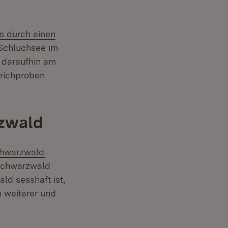
s durch einen
Schluchsee im
 daraufhin am
trichproben
rzwald
(Öffnet in neuem Fenster)
chwarzwald
.
schwarzwald
d sesshaft ist,
 weiterer und