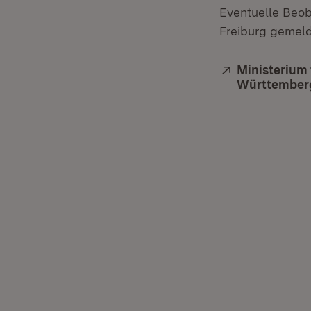
Eventuelle Beob
Freiburg gemel
Extern:
Ministerium 
Württember