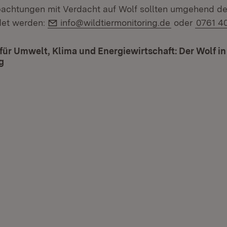
achtungen mit Verdacht auf Wolf sollten umgehend de
E-Mail:
det werden:
info@wildtiermonitoring.de
oder
0761 4
für Umwelt, Klima und Energiewirtschaft: Der Wolf i
g
(Öffnet in neuem Fenster)