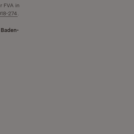
r FVA in
018-274
.
n Baden-