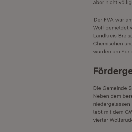
aber nicht völl
Der FVA war am 
Wolf gemeldet 
Landkreis Brei
Chemischen und 
wurden am Senck
Förderg
Die Gemeinde S
Neben dem bere
niedergelassen 
lebt mit dem GW
vierter Wolfsrü