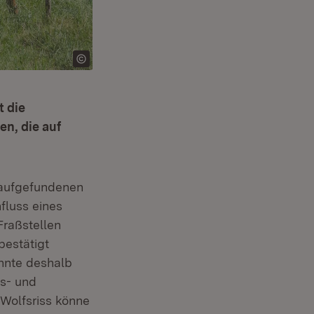
t die
n, die auf
 aufgefundenen
fluss eines
Fraßstellen
estätigt
onnte deshalb
hs- und
 Wolfsriss könne