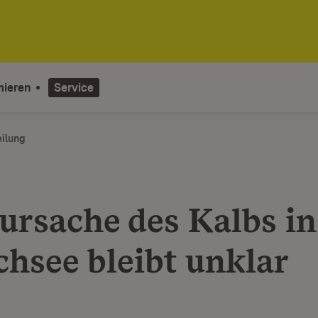
mieren
Service
eilung
ursache des Kalbs in
chsee bleibt unklar