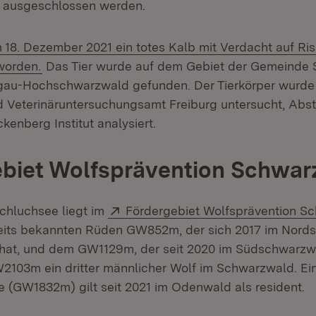
ig ausgeschlossen werden.
18. Dezember 2021 ein totes Kalb mit Verdacht auf Ris
worden.
Das Tier wurde auf dem Gebiet der Gemeinde 
sgau-Hochschwarzwald gefunden. Der Tierkörper wurde
Veterinäruntersuchungsamt Freiburg untersucht, Abs
enberg Institut analysiert.
ebiet Wolfsprävention Schwa
Extern:
chluchsee liegt im
Fördergebiet Wolfsprävention S
its bekannten Rüden GW852m, der sich 2017 im Nord
hat, und dem GW1129m, der seit 2020 im Südschwarzwal
2103m ein dritter männlicher Wolf im Schwarzwald. Ein
de (GW1832m) gilt seit 2021 im Odenwald als resident.