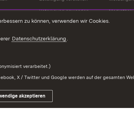
Beteiligung anwenden
Mediathek
erbessern zu können, verwenden wir Cookies.
ragte
Beteiligung stärken
Publikatio
Beteiligung erleben
Glossar
serer
Datenschutzerklärung
.
Beteiligung erforschen
mung
nymisiert verarbeitet.)
ebook, X / Twitter und Google werden auf der gesamten Webs
Impressum
Kontakt
Benutzungshinweise
Netiqu
wendige akzeptieren