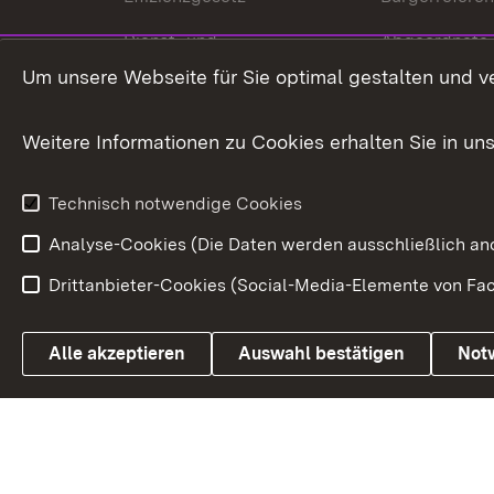
Dienst- und
Abgeordnete
Versorgungsbezüge
Um unsere Webseite für Sie optimal gestalten und v
Bürgerbeauft
Kommunale Verfahren
Petition
Weitere Informationen zu Cookies erhalten Sie in un
Weitere
Volksantrag
Beteiligungsprozesse
Technisch notwendige Cookies
Volksabstim
Analyse-Cookies (Die Daten werden ausschließlich ano
Drittanbieter-Cookies (Social-Media-Elemente von Fac
Link zum Landesportal
Alle akzeptieren
Auswahl bestätigen
Not