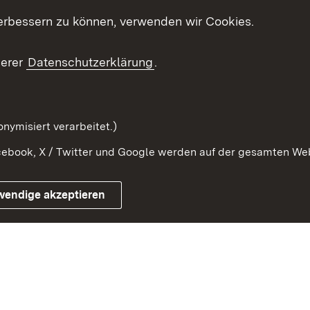
erbessern zu können, verwenden wir Cookies.
ragte
Beteiligung stärken
Publikatio
Beteiligung erleben
Glossar
serer
Datenschutzerklärung
.
Beteiligung erforschen
mung
nymisiert verarbeitet.)
ebook, X / Twitter und Google werden auf der gesamten Webs
Impressum
Kontakt
Benutzungshinweise
Netiqu
wendige akzeptieren