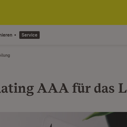
mieren
Service
eilung
ating AAA für das 