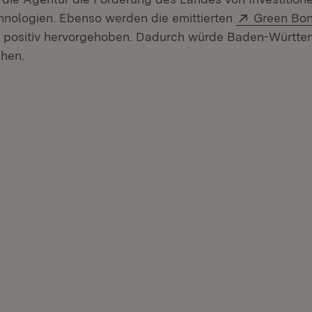
Extern:
hnologien. Ebenso werden die emittierten
Green Bo
r positiv hervorgehoben. Dadurch würde Baden-Württ
ehen.