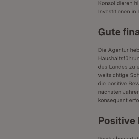
Konsolidieren h
Investitionen in
Gute fin
Die Agentur heb
Haushaltsführung
des Landes zu e
weitsichtige S
die positive Be
nächsten Jahren
konsequent erfo
Positive
Positiv bewertet