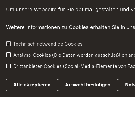
Versorgungsbezüge
Um unsere Webseite für Sie optimal gestalten und v
Bürgerbeauft
Kommunale Verfahren
Petition
Weitere Informationen zu Cookies erhalten Sie in un
Weitere
Volksantrag
Beteiligungsprozesse
Technisch notwendige Cookies
Volksabstim
Analyse-Cookies (Die Daten werden ausschließlich ano
Drittanbieter-Cookies (Social-Media-Elemente von Fac
Link zum Landesportal
Alle akzeptieren
Auswahl bestätigen
Not