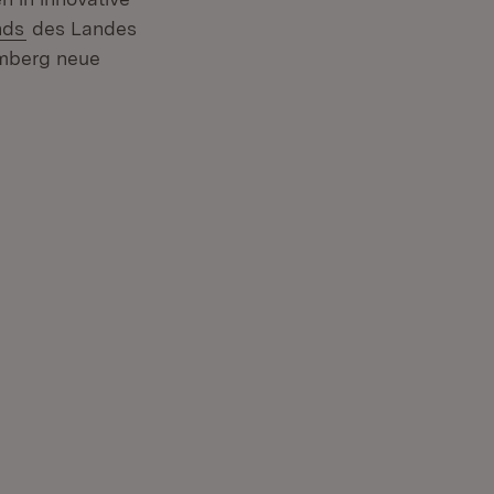
(Öffnet in neuem Fenster)
nds
des Landes
emberg neue