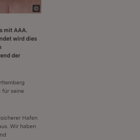
s mit AAA.
ndet wird dies
n
rend der
rttemberg
 für seine
 sicherer Hafen
 aus. Wir haben
und