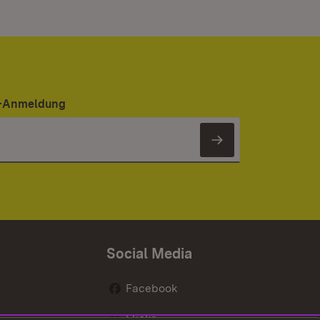
er-Anmeldung
Newsletter 
Social Media
Facebook
Flickr