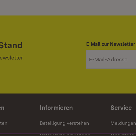
 Stand
E-Mail zur Newslett
ewsletter.
en
Informieren
Service
nten
Beteiligung verstehen
Meldungen
Beteiligung anwenden
Mediathek