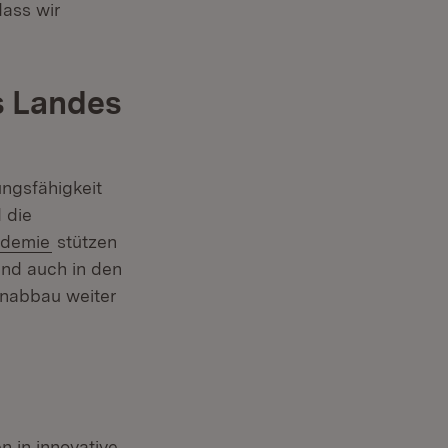
ass wir
s Landes
ungsfähigkeit
 die
demie
stützen
and auch in den
enabbau weiter
n in innovative