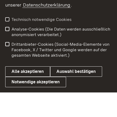
unserer
Datenschutzerklärung
.
Youtube
Technisch notwendige Cookies
Zum 
Analyse-Cookies (Die Daten werden ausschließlich
Impressum
Kontakt
anonymisiert verarbeitet.)
Benutzungshinweise
Netiquette
Drittanbieter-Cookies (Social-Media-Elemente von
Barrierefreiheit
Datenschutz
Facebook, X / Twitter und Google werden auf der
gesamten Webseite aktiviert.)
Cookies
Alle akzeptieren
Auswahl bestätigen
Notwendige akzeptieren
Link zum Landesportal