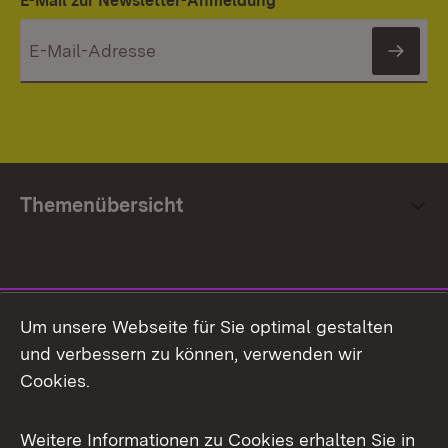
E-Mail zur Newsletter-Anmeldung
News
Themenübersicht
Social Media
Um unsere Webseite für Sie optimal gestalten
und verbessern zu können, verwenden wir
Facebook
Cookies.
Flickr
Weitere Informationen zu Cookies erhalten Sie in
X / Twitter