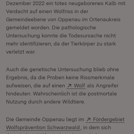
Dezember 2022 ein totes neugeborenes Kalb mit
Verdacht auf einen Wolfriss in der
Gemeindeebene von Oppenau im Ortenaukreis
gemeldet worden. Die pathologische
Untersuchung konnte die Todesursache nicht
mehr identifizieren, da der Tierkörper zu stark
verletzt war.
Auch die genetische Untersuchung blieb ohne
Ergebnis, da die Proben keine Rissmerkmale
Extern:
(Öffnet in neuem Fe
aufweisen, die auf einen
Wolf
als Angreifer
hindeuten. Wahr­scheinlich ist die postmortale
Nutzung durch andere Wildtiere.
Extern:
Die Gemeinde Oppenau liegt im
Fördergebiet
(Öffnet in neuem Fens
Wolfsprävention Schwarzwald
, in dem sich