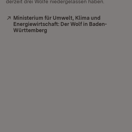
derzeit drei Wölfe niedergelassen haben.
Extern:
Ministerium für Umwelt, Klima und
Energiewirtschaft: Der Wolf in Baden-
Württemberg
(Öffnet in neuem Fenster)