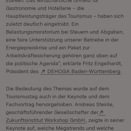
stärken. Das wirtschaftliche Umfeld für
Gastronomie und Hotellerie – die
Hauptleistungsträger des Tourismus – haben sich
zuletzt deutlich eingetrübt. Ein
Belastungsmoratorium bei Steuern und Abgaben,
eine faire Unterstützung unserer Betriebe in der
Energiepreiskrise und ein Paket zur
Arbeitskräftesicherung gehören ganz oben auf
die politische Agenda“, erklärte Fritz Engelhardt,
Extern:
(Öff
Präsident des
DEHOGA Baden-Württemberg
.
Die Bedeutung des Themas wurde auf dem
Tourismustag auch in der Keynote und dem
Fachvortrag hervorgehoben. Andreas Steinle,
Extern:
geschäftsführender Gesellschafter der
(Öffnet in neuem F
Zukunftsinstitut Workshop GmbH
, zeigte in seiner
Keynote auf, welche Megatrends und welche