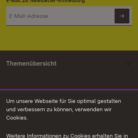
E-Mail zur Newsletter-Anmeldung
News
Themenübersicht
Social Media
Um unsere Webseite für Sie optimal gestalten
und verbessern zu können, verwenden wir
Facebook
Cookies.
Flickr
Weitere Informationen zu Cookies erhalten Sie in
X / Twitter