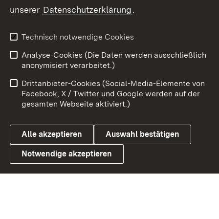
unserer
Datenschutzerklärung
.
Youtube
Technisch notwendige Cookies
Zum 
Analyse-Cookies (Die Daten werden ausschließlich
Impressum
Kontakt
anonymisiert verarbeitet.)
Benutzungshinweise
Netiquette
Drittanbieter-Cookies (Social-Media-Elemente von
Barrierefreiheit
Datenschutz
Facebook, X / Twitter und Google werden auf der
gesamten Webseite aktiviert.)
Cookies
Alle akzeptieren
Auswahl bestätigen
Notwendige akzeptieren
Link zum Landesportal