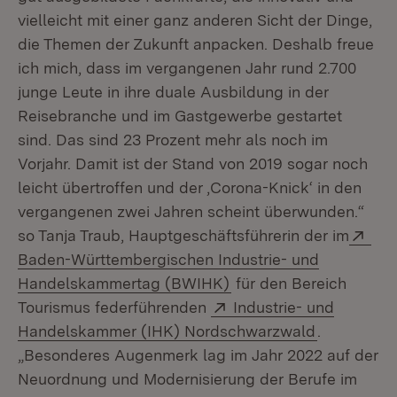
vielleicht mit einer ganz anderen Sicht der Dinge,
die Themen der Zukunft anpacken. Deshalb freue
ich mich, dass im vergangenen Jahr rund 2.700
junge Leute in ihre duale Ausbildung in der
Reisebranche und im Gastgewerbe gestartet
sind. Das sind 23 Prozent mehr als noch im
Vorjahr. Damit ist der Stand von 2019 sogar noch
leicht übertroffen und der ‚Corona-Knick‘ in den
vergangenen zwei Jahren scheint überwunden.“
Ext
so Tanja Traub, Hauptgeschäftsführerin der im
Baden-Württembergischen Industrie- und
(Öffnet in neuem Fenst
Handelskammertag (BWIHK)
für den Bereich
Extern:
Tourismus federführenden
Industrie- und
(Öffnet in
Handelskammer (IHK) Nordschwarzwald
.
„Besonderes Augenmerk lag im Jahr 2022 auf der
Neuordnung und Modernisierung der Berufe im