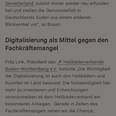
(Öffnet in neuem Fenster)
Genießerland
zuletzt immer wieder neu erfunden
hat und stellen die Genussvielfalt in
Deutschlands Süden aus einem anderen
Blickwinkel vor“, so Braun.
Digitalisierung als Mittel gegen den
Fachkräftemangel
Extern:
Fritz Link, Präsident des
Heilbäderverbands
(Öffnet in neuem Fenster)
Baden-Württemberg e.V.
betonte „Die Wichtigkeit
der Digitalisierung ist auch den Heilbädern und
Kurorten im Land bewusst. Die Notwendigkeit hier
mehr zu investieren und Entwicklungen
voranzutreiben ist dem Heilbäderverband ein
besonderes Anliegen. Gerade in Zeiten des
Fachkräftemangels sehen wir die Chance,