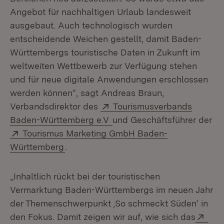
Angebot für nachhaltigen Urlaub landesweit
ausgebaut. Auch technologisch wurden
entscheidende Weichen gestellt, damit Baden-
Württembergs touristische Daten in Zukunft im
weltweiten Wettbewerb zur Verfügung stehen
und für neue digitale Anwendungen erschlossen
werden können“, sagt Andreas Braun,
Extern:
Verbandsdirektor des
Tourismusverbands
(Öffnet in neuem Fenster)
Baden-Württemberg e.V
und Geschäftsführer der
Extern:
Tourismus Marketing GmbH Baden-
(Öffnet in neuem Fenster)
Württemberg
.
„Inhaltlich rückt bei der touristischen
Vermarktung Baden-Württembergs im neuen Jahr
der Themenschwerpunkt ‚So schmeckt Süden‘ in
Ext
den Fokus. Damit zeigen wir auf, wie sich das