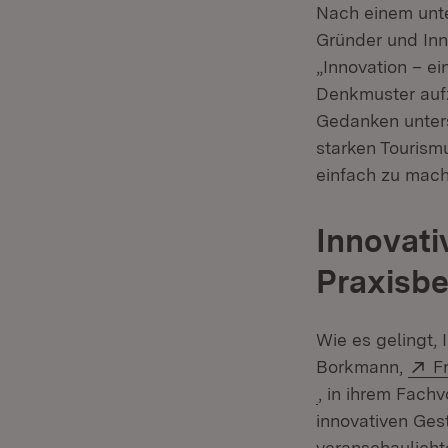
Nach einem unte
Gründer und Inn
„Innovation – e
Denkmuster aufz
Gedanken unters
starken Tourism
einfach zu mach
Innovati
Praxisbe
Wie es gelingt, 
E
Borkmann,
F
(Öffnet in neue
, in ihrem Fach
innovativen Ges
veranschaulicht