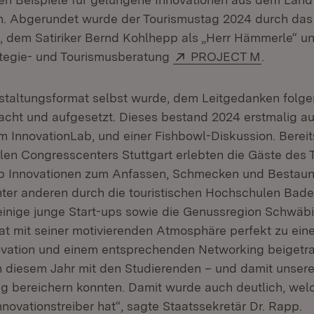
 Abgerundet wurde der Tourismustag 2024 durch das
 dem Satiriker Bernd Kohlhepp als „Herr Hämmerle“ un
Extern:
(Öffnet i
ategie- und Tourismusberatung
PROJECT M
.
taltungsformat selbst wurde, dem Leitgedanken folgen
acht und aufgesetzt. Dieses bestand 2024 erstmalig au
 InnovationLab, und einer Fishbowl-Diskussion. Bereit
alen Congresscenters Stuttgart erlebten die Gäste des
b Innovationen zum Anfassen, Schmecken und Bestaune
ter anderen durch die touristischen Hochschulen Bade
inige junge Start-ups sowie die Genussregion Schwäbi
at mit seiner motivierenden Atmosphäre perfekt zu ei
ation und einem entsprechenden Networking beigetrag
in diesem Jahr mit den Studierenden – und damit uns
g bereichern konnten. Damit wurde auch deutlich, welc
novationstreiber hat“, sagte Staatssekretär Dr. Rapp.