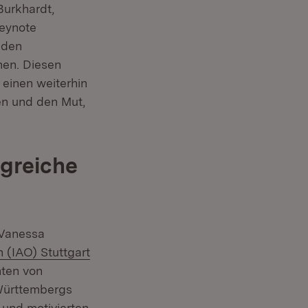
Burkhardt,
Keynote
nden
hen. Diesen
 einen weiterhin
en und den Mut,
lgreiche
. Vanessa
n (IAO) Stuttgart
hten von
Württembergs
 und motivierten