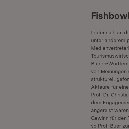
Fishbowl
In der sich an 
unter anderem p
Medienvertreter
Tourismuswirtsc
Baden-Württembe
von Meinungen 
strukturell gef
Akteure für ein
Prof. Dr. Christ
dem Engagement
angereist waren
Gewinn für den 
so Prof. Buer z