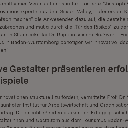
rhaltsamen Veranstaltungsauftakt forderte Christoph 
ovationsexperte aus dem Silicon Valley, in der ersten 
infach machen“ die Anwesenden dazu auf, die bestehe
ubrechen und mutig durch die „Tür des Risikos“ zu ge
trich Staatssekretär Dr. Rapp in seinem Grußwort: „Für
us in Baden-Württemberg benötigen wir innovative Ide
en.“
ve Gestalter präsentieren erfo
ispiele
Innovationen strukturell zu fördern, vermittelte Prof. Dr
xtern:
raunhofer-Institut für Arbeitswirtschaft und Organisatio
m Fenster)
vortrag. Die anschließenden packenden Erfolgsgeschic
talterinnen und Gestaltern aus dem Tourismus Baden-
en Beispiele für gelungene Innovationen aus dem Land