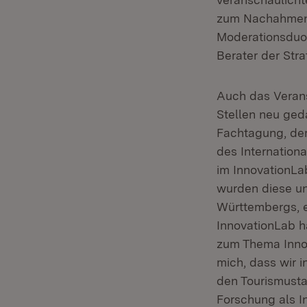
zum Nachahmen.
Moderationsduo,
Berater der Str
Auch das Verans
Stellen neu ged
Fachtagung, dem
des Internation
im InnovationLa
wurden diese un
Württembergs, e
InnovationLab h
zum Thema Innov
mich, dass wir 
den Tourismusta
Forschung als In