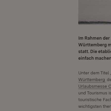
Im Rahmen der 
Württemberg mi
statt. Die etab
einfach machen
Unter dem Tite
(Ö
Württemberg
de
Urlaubsmesse C
und Tourismus i
touristische Fa
wichtigsten the