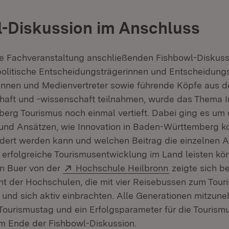
-Diskussion im Anschluss
die Fachveranstaltung anschließenden Fishbowl-Diskuss
olitische Entscheidungsträgerinnen und Entscheidungs
innen und Medienvertreter sowie führende Köpfe aus d
haft und -wissenschaft teilnahmen, wurde das Thema I
rg Tourismus noch einmal vertieft. Dabei ging es um
und Ansätzen, wie Innovation in Baden-Württemberg k
ördert werden kann und welchen Beitrag die einzelnen 
e erfolgreiche Tourismusentwicklung im Land leisten kö
Extern:
(Öffnet in neu
ian Buer von der
Hochschule Heilbronn
zeigte sich b
 der Hochschulen, die mit vier Reisebussen zum Tour
 und sich aktiv einbrachten. Alle Generationen mitzune
Tourismustag und ein Erfolgsparameter für die Tourism
um Ende der Fishbowl-Diskussion.