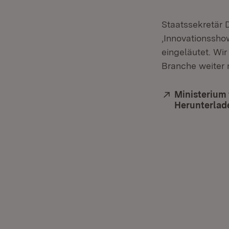
Staatssekretär D
‚Innovationsshow
eingeläutet. Wir
Branche weiter 
Extern:
Ministerium 
Herunterlad