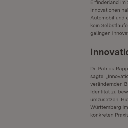
Erfinderland i
Innovationen ha
Automobil und d
kein Selbstläuf
gelingen Innova
Innovati
Dr. Patrick Rapp
sagte: „Innovati
verändernden Be
Identität zu bew
umzusetzen. Hie
Württemberg im 
konkreten Praxi