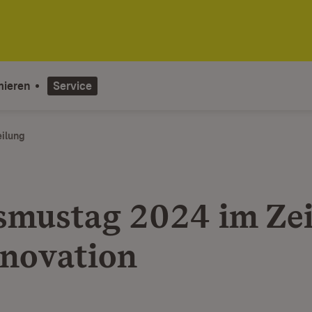
mieren
Service
eilung
smustag 2024 im Ze
nnovation