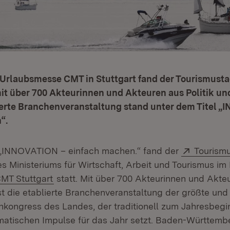
Urlaubsmesse CMT in Stuttgart fand der Tourismust
t über 700 Akteurinnen und Akteuren aus Politik un
lierte Branchenveranstaltung stand unter dem Titel 
“.
Extern:
l „INNOVATION – einfach machen.“ fand der
Tourism
ffnet in neuem Fenster)
s Ministeriums für Wirtschaft, Arbeit und Tourismus i
(Öffnet in neuem Fenster)
MT Stuttgart
statt. Mit über 700 Akteurinnen und Akteu
st die etablierte Branchenveranstaltung der größte un
chkongress des Landes, der traditionell zum Jahresbegi
matischen Impulse für das Jahr setzt. Baden-Württembe