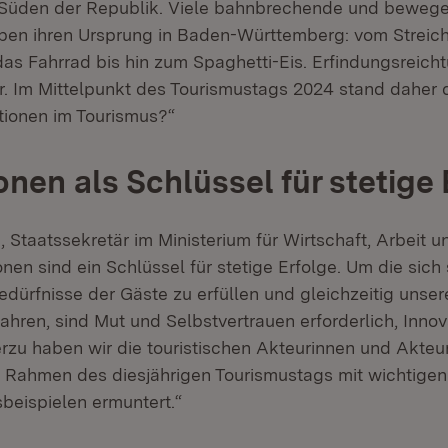
m Süden der Republik. Viele bahnbrechende und beweg
ben ihren Ursprung in Baden-Württemberg: vom Streic
as Fahrrad bis hin zum Spaghetti-Eis. Erfindungsreicht
er. Im Mittelpunkt des Tourismustags 2024 stand daher d
tionen im Tourismus?“
onen als Schlüssel für stetige 
, Staatssekretär im Ministerium für Wirtschaft, Arbeit u
onen sind ein Schlüssel für stetige Erfolge. Um die sich
dürfnisse der Gäste zu erfüllen und gleichzeitig unsere
ahren, sind Mut und Selbstvertrauen erforderlich, Innov
rzu haben wir die touristischen Akteurinnen und Akteu
Rahmen des diesjährigen Tourismustags mit wichtige
sbeispielen ermuntert.“