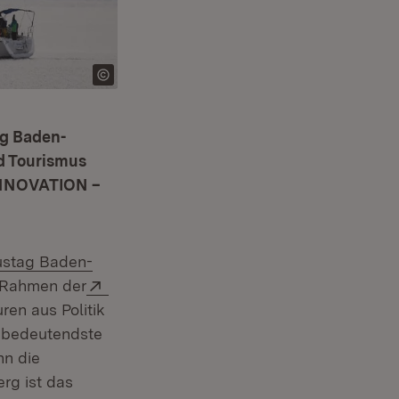
ag Baden-
d Tourismus
„INNOVATION –
ustag Baden-
Extern:
m Rahmen der
ren aus Politik
d bedeutendste
nn die
rg ist das