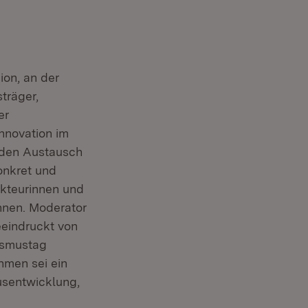
ion, an der
träger,
er
nnovation im
 den Austausch
onkret und
Akteurinnen und
nnen. Moderator
em Fenster)
eeindruckt von
ismustag
hmen sei ein
usentwicklung,