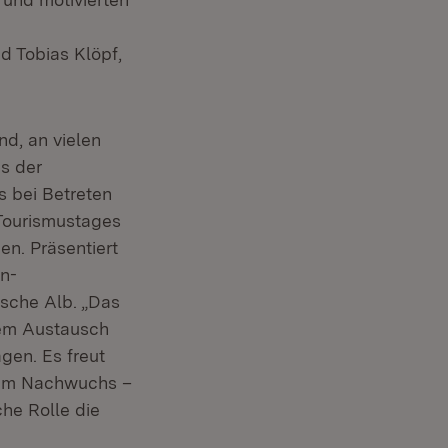
d Tobias Klöpf,
n neuem Fenster)
d, an vielen
s der
s bei Betreten
 Tourismustages
n. Präsentiert
n-
sche Alb. „Das
nem Austausch
en. Es freut
erem Nachwuchs –
he Rolle die