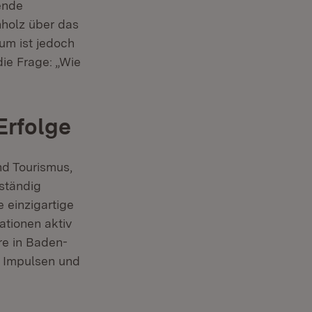
ende
hholz über das
um ist jedoch
ie Frage: „Wie
Erfolge
nd Tourismus,
 ständig
 einzigartige
ationen aktiv
re in Baden-
n Impulsen und