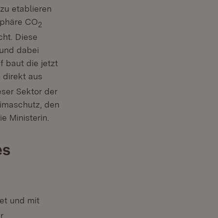
zu etablieren
osphäre CO
2
cht. Diese
 und dabei
 baut die jetzt
 direkt aus
eser Sektor der
limaschutz, den
e Ministerin.
es
et und mit
r