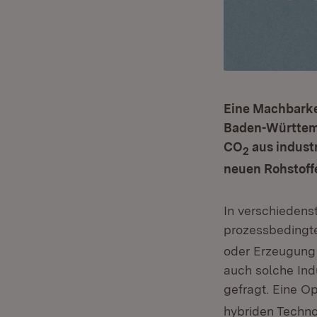
Eine Machbarkei
Baden-Württemb
CO
aus industr
2
neuen Rohstoffe
In verschiedens
prozessbedingt
oder Erzeugung 
auch solche Ind
gefragt. Eine O
hybriden Techno