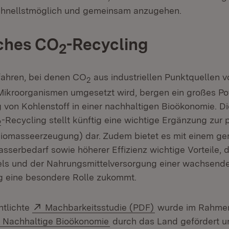
chnellstmöglich und gemeinsam anzugehen.
ches CO
-Recycling
2
fahren, bei denen CO
aus industriellen Punktquellen v
2
Mikroorganismen umgesetzt wird, bergen ein großes Pot
g von Kohlenstoff in einer nachhaltigen Bioökonomie. D
-Recycling stellt künftig eine wichtige Ergänzung zur 
2
iomasseerzeugung) dar. Zudem bietet es mit einem ge
sserbedarf sowie höherer Effizienz wichtige Vorteile, 
ls und der Nahrungsmittelversorgung einer wachsend
g eine besondere Rolle zukommt.
Extern:
(Öffnet in neuem 
entlichte
Machbarkeitsstudie (PDF)
wurde im Rahme
(Öffnet in neuem Fenster)
e Nachhaltige Bioökonomie
durch das Land gefördert u