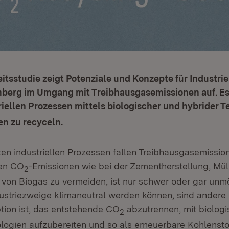
tsstudie zeigt Potenziale und Konzepte für Industri
erg im Umgang mit Treibhausgasemissionen auf. Es
iellen Prozessen mittels biologischer und hybrider 
n zu recyceln.
ten industriellen Prozessen fallen Treibhausgasemissio
en CO
-Emissionen wie bei der Zementherstellung, Mü
2
von Biogas zu vermeiden, ist nur schwer oder gar unm
ustriezweige klimaneutral werden können, sind ander
ption ist, das entstehende CO
abzutrennen, mit biolog
2
logien aufzubereiten und so als erneuerbare Kohlensto