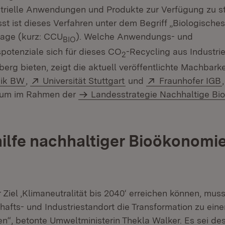
strielle Anwendungen und Produkte zur Verfügung zu st
 ist dieses Verfahren unter dem Begriff „Biologische
age (kurz: CCU
). Welche Anwendungs- und
BIO
otenziale sich für dieses CO
-Recycling aus Industri
2
rg bieten, zeigt die aktuell veröffentlichte Machbarke
(Öffnet in neuem Fenster)
Extern:
(Öffnet in neuem Fenste
Extern:
(
nik BW
,
Universität Stuttgart
und
Fraunhofer IGB
ium im Rahmen der
Landesstrategie Nachhaltige Bi
ilfe nachhaltiger Bioökonomi
 Ziel ‚Klimaneutralität bis 2040‘ erreichen können, muss
hafts- und Industriestandort die Transformation zu eine
en“, betonte Umweltministerin Thekla Walker. Es sei des