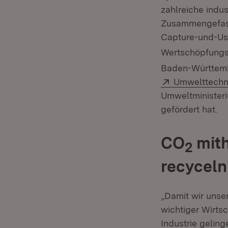
zahlreiche indu
Zusammengefasst
Capture-und-Us
Wertschöpfungsp
Baden-Württembe
Extern:
Umwelttech
Umweltminister
gefördert hat.
CO
mith
2
recyceln
„Damit wir unser
wichtiger Wirtsc
Industrie geling