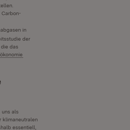
ellen.
s Carbon-
eabgasen in
itsstudie der
r)
Öffnet in neuem Fenster)
, die das
oökonomie
e
 uns als
r klimaneutralen
halb essentiell,