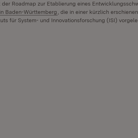
t der Roadmap zur Etablierung eines Entwicklungssch
(Öffnet in neuem Fenster)
in Baden-Württemberg
, die in einer kürzlich erschien
tuts für System- und Innovationsforschung (ISI) vorgel