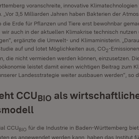
temberg voranschreite, innovative Klimatechnologien 
 „Vor 3,5 Milliarden Jahren haben Bakterien der Atm
 die Erde für Pflanzen und Tiere erst bewohnbar gema
 wir auch in der aktuellen Klimakrise technisch nutzen
en“, ergänzte die Umwelt- und Klimaministerin. „Darauf
Studie auf und lotet Möglichkeiten aus, CO
-Emissionen
2
n, die nicht vermieden werden können, einzusetzen. Di
oökonomie leistet damit einen wichtigen Beitrag zum K
nserer Landesstrategie weiter ausbauen werden“, so di
ieht CCU
als wirtschaftlich
BIO
smodell
ial CCU
für die Industrie in Baden-Württemberg biet
BIO
en es angewendet werden kann, haben das Institut fü