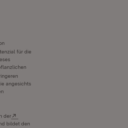
on
enzial für die
ieses
pflanzlichen
ringeren
die angesichts
en
Fenster)
Extern:
n der
nd bildet den