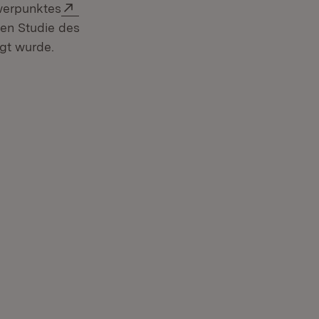
Extern:
werpunktes
enen Studie des
egt wurde.