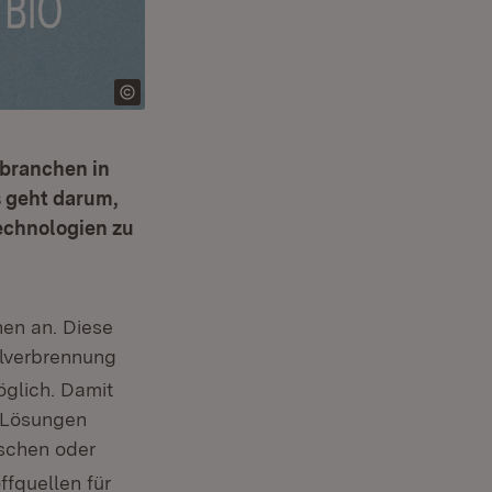
ebranchen in
 geht darum,
Technologien zu
nen an. Diese
llverbrennung
öglich. Damit
e Lösungen
ischen oder
ffquellen für