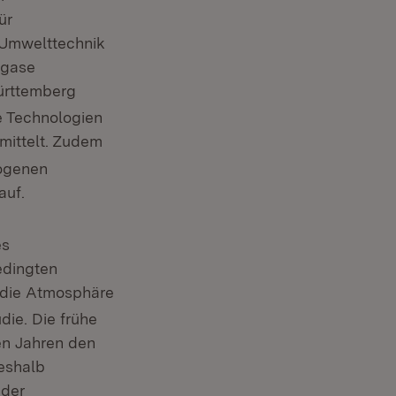
ür
 Umwelttechnik
bgase
ürttemberg
e Technologien
mittelt. Zudem
zogenen
auf.
es
edingten
n die Atmosphäre
die. Die frühe
en Jahren den
eshalb
 der