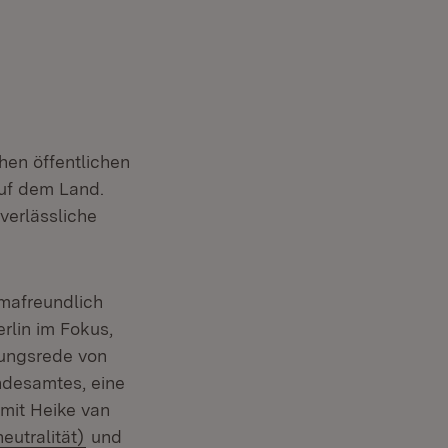
hen öffentlichen
auf dem Land.
verlässliche
imafreundlich
rlin im Fokus,
rungsrede von
ndesamtes, eine
mit Heike van
(Öffnet in neuem Fenster)
eutralität)
und