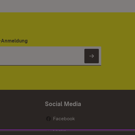
er-Anmeldung
Newsletter 
Social Media
Facebook
Flickr