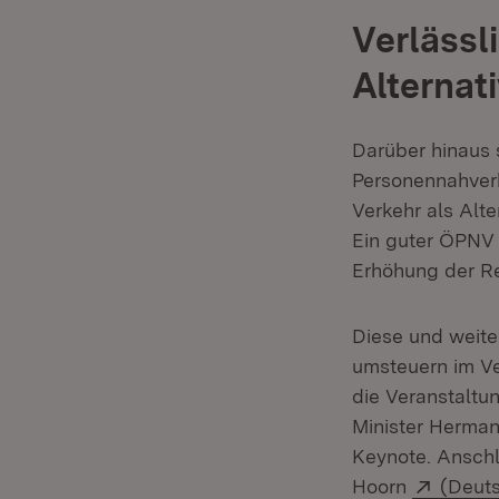
Verlässli
Alternat
Darüber hinaus 
Personennahverk
Verkehr als Alt
Ein guter ÖPNV 
Erhöhung der Re
Diese und weite
umsteuern im Ve
die Veranstaltu
Minister Herman
Keynote. Anschl
Extern
Hoorn
(Deut