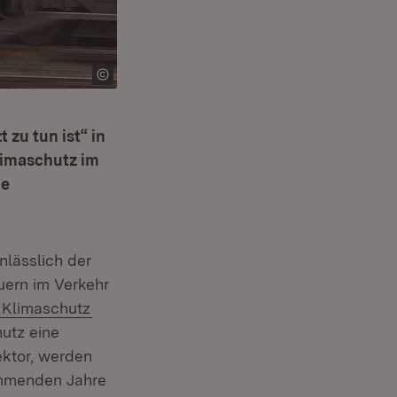
zu tun ist“ in
limaschutz im
ne
lässlich der
uern im Verkehr
Extern:
(Öffnet in neuem Fenster)
Klimaschutz
utz eine
ektor, werden
kommenden Jahre