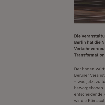
Die Veranstaltu
Berlin hat die
Verkehr verdeut
Transformations
Der baden-württ
Berliner Verans
– was jetzt zu t
hervorgehoben. 
entscheidende R
wir die Klimasc