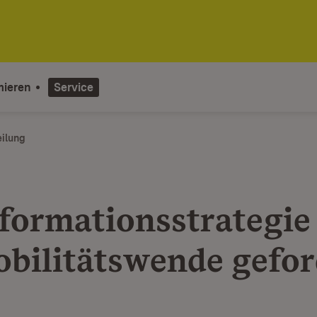
mieren
Service
eilung
formationsstrategie 
obilitätswende gefor