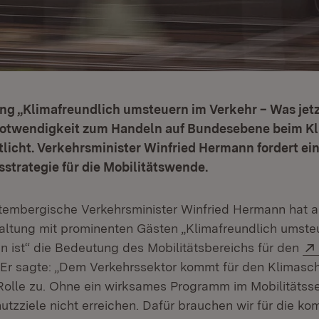
ng „Klimafreundlich umsteuern im Verkehr – Was jetzt 
 Notwendigkeit zum Handeln auf Bundesebene beim K
licht. Verkehrsminister Winfried Hermann fordert ei
strategie für die Mobilitätswende.
embergische Verkehrsminister Winfried Hermann hat an
taltung mit prominenten Gästen „Klimafreundlich umste
un ist“ die Bedeutung des Mobilitätsbereichs für den
Er sagte: „Dem Verkehrssektor kommt für den Klimasch
olle zu. Ohne ein wirksames Programm im Mobilitätss
hutzziele nicht erreichen. Dafür brauchen wir für die 