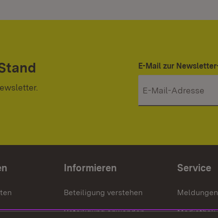
 Stand
E-Mail zur Newslett
ewsletter.
en
Informieren
Service
nten
Beteiligung verstehen
Meldungen
Beteiligung anwenden
Mediathek