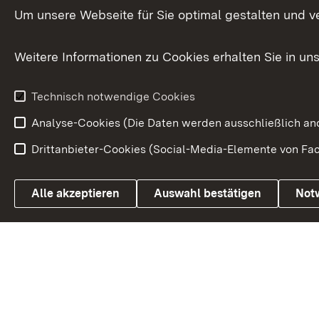
Versorgungsbezüge
Um unsere Webseite für Sie optimal gestalten und v
Bürgerbeauft
Kommunale Verfahren
Petition
Weitere Informationen zu Cookies erhalten Sie in un
Weitere
Volksantrag
Beteiligungsprozesse
Technisch notwendige Cookies
Volksabstim
Analyse-Cookies (Die Daten werden ausschließlich ano
Drittanbieter-Cookies (Social-Media-Elemente von Fac
Link zum Landesportal
Alle akzeptieren
Auswahl bestätigen
Not