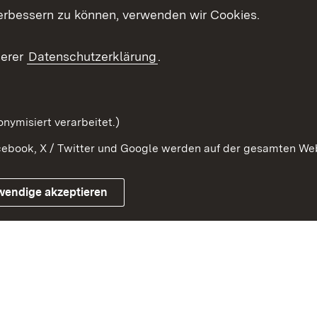
erbessern zu können, verwenden wir Cookies.
ragte
Beteiligung stärken
Publikatio
Beteiligung erleben
Glossar
serer
Datenschutzerklärung
.
Beteiligung erforschen
mung
nymisiert verarbeitet.)
ebook, X / Twitter und Google werden auf der gesamten Webs
Impressum
Kontakt
Benutzungshinweise
Netiqu
wendige akzeptieren