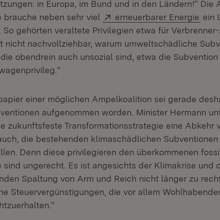
zungen: in Europa, im Bund und in den Ländern!“ Die 
Extern:
(Öff
 brauche neben sehr viel
erneuerbarer Energie
ein 
. So gehörten veraltete Privilegien etwa für Verbrenner
ist nicht nachvollziehbar, warum umweltschädliche Sub
die obendrein auch unsozial sind, etwa die Subvention
wagenprivileg.“
apier einer möglichen Ampelkoalition sei gerade desh
ventionen aufgenommen worden. Minister Hermann unte
ne zukunftsfeste Transformationsstrategie eine Abkehr 
 auch, die bestehenden klimaschädlichen Subventionen
ellen. Denn diese privilegieren den überkommenen fossi
e sind ungerecht. Es ist angesichts der Klimakrise und
den Spaltung von Arm und Reich nicht länger zu recht
he Steuervergünstigungen, die vor allem Wohlhabende
tzuerhalten.“