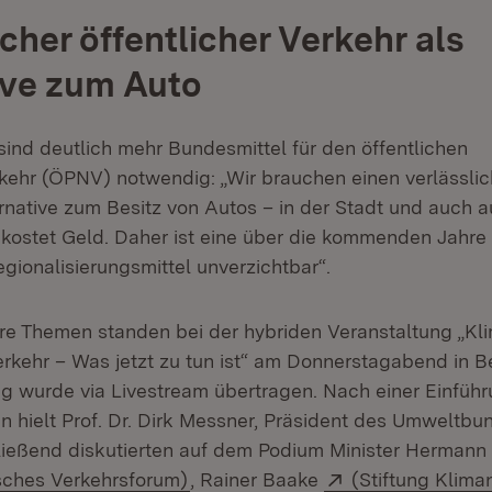
cher öffentlicher Verkehr als
ive zum Auto
sind deutlich mehr Bundesmittel für den öffentlichen
ehr (ÖPNV) notwendig: „Wir brauchen einen verlässlic
ernative zum Besitz von Autos – in der Stadt und auch 
kostet Geld. Daher ist eine über die kommenden Jahre 
gionalisierungsmittel unverzichtbar“.
re Themen standen bei der hybriden Veranstaltung „Kl
rkehr – Was jetzt zu tun ist“ am Donnerstagabend in Be
ng wurde via Livestream übertragen. Nach einer Einfüh
n hielt Prof. Dr. Dirk Messner, Präsident des Umweltbu
ießend diskutierten auf dem Podium Minister Hermann 
:
(Öffnet in neuem Fenster)
Extern:
sches Verkehrsforum)
, Rainer Baake
(Stiftung Kliman