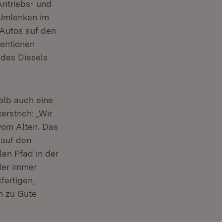
Antriebs- und
net in neuem Fenster)
Umlenken im
-Autos auf den
ventionen
 des Diesels
alb auch eine
rstrich: „Wir
vom Alten. Das
 auf den
len Pfad in der
 der immer
fertigen,
n zu Gute