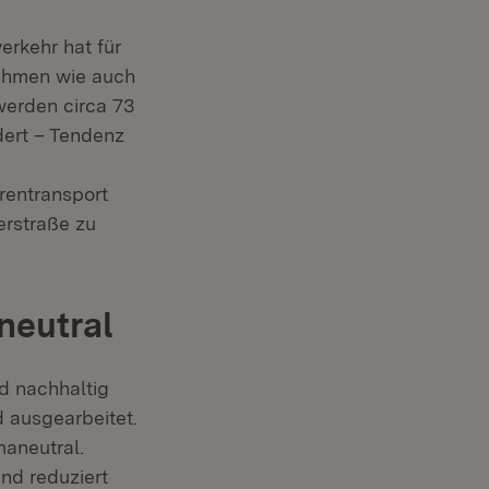
erkehr hat für
nehmen wie auch
werden circa 73
t in neuem Fenster)
ert – Tendenz
rentransport
erstraße zu
neutral
d nachhaltig
in neuem Fenster)
 ausgearbeitet.
maneutral.
nd reduziert