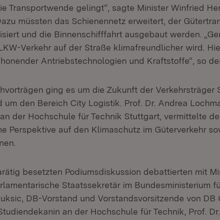
ie Transportwende gelingt“, sagte Minister Winfried H
Dazu müssten das Schienennetz erweitert, der Gütertran
siert und die Binnenschifffahrt ausgebaut werden. „Ge
 LKW-Verkehr auf der Straße klimafreundlicher wird. Hi
honender Antriebstechnologien und Kraftstoffe“, so der
hvorträgen ging es um die Zukunft der Verkehrsträger S
d um den Bereich City Logistik. Prof. Dr. Andrea Lochma
an der Hochschule für Technik Stuttgart, vermittelte d
he Perspektive auf den Klimaschutz im Güterverkehr s
nen.
arätig besetzten Podiumsdiskussion debattierten mit Min
lamentarische Staatssekretär im Bundesministerium fü
 Luksic, DB-Vorstand und Vorstandsvorsitzende von DB C
 Studiendekanin an der Hochschule für Technik, Prof. Dr