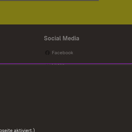
Social Media
Facebook
Flickr
nen
X / Twitter
Youtube
eite aktiviert.)