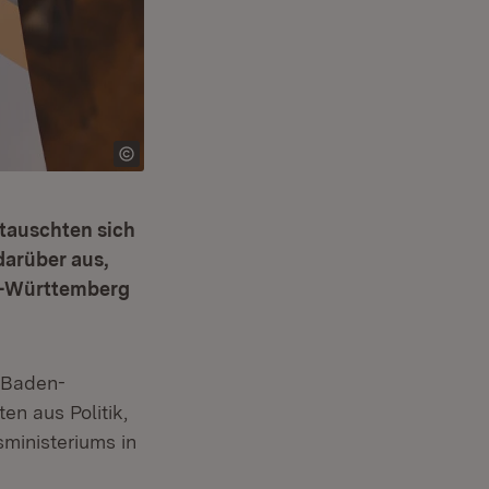
tauschten sich
darüber aus,
n-Württemberg
fnet in neuem Fenster)
 Baden-
n aus Politik,
ministeriums in