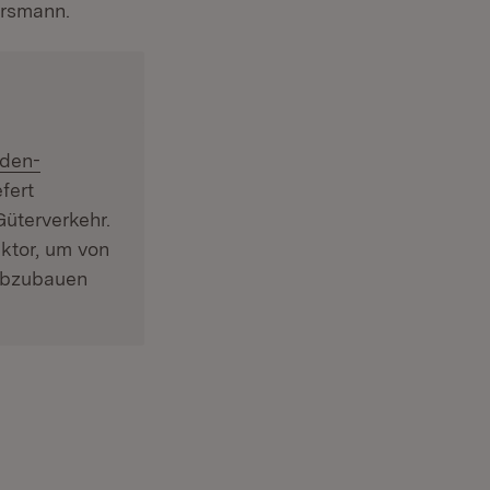
ersmann.
aden-
fert
üterverkehr.
ktor, um von
 abzubauen