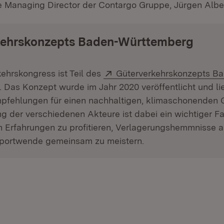
e Managing Director der Contargo Gruppe, Jürgen Alb
kehrskonzepts Baden-Württemberg
Extern:
ehrskongress ist Teil des
Güterverkehrskonzepts B
(Öffnet in neuem Fenster)
. Das Konzept wurde im Jahr 2020 veröffentlicht und lie
fehlungen für einen nachhaltigen, klimaschonenden G
g der verschiedenen Akteure ist dabei ein wichtiger Fa
n Erfahrungen zu profitieren, Verlagerungs­hemmnisse
sportwende gemeinsam zu meistern.