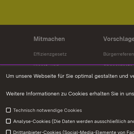
Mitmachen
Vorschlag
Effizienzgesetz
Bürgerrefere
Dienst- und
Abgeordnete
Versorgungsbezüge
Um unsere Webseite für Sie optimal gestalten und v
Bürgerbeauft
Kommunale Verfahren
Petition
Weitere Informationen zu Cookies erhalten Sie in un
Weitere
Volksantrag
Beteiligungsprozesse
Technisch notwendige Cookies
Volksabstim
Analyse-Cookies (Die Daten werden ausschließlich ano
Drittanbieter-Cookies (Social-Media-Elemente von Fac