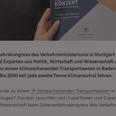
ehrskongress des Verkehrsministeriums in Stuttgart 
 Experten aus Politik, Wirtschaft und Wissenschaft 
 zu einem klimaschonenden Transportwesen in Bade
Bis 2030 soll jede zweite Tonne klimaneutral fahren.
Extern:
(Öf
ende zu einem
klimaschonenden Transportwesen
in
ingen? Darüber tauschten sich Expertinnen und Experte
Wissenschaft beim Güterverkehrskongress des Verkehrs