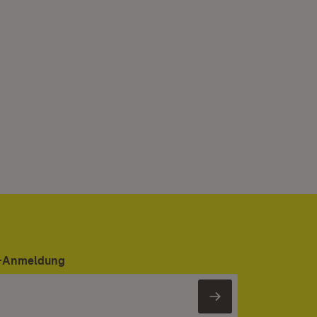
er-Anmeldung
Newsletter 