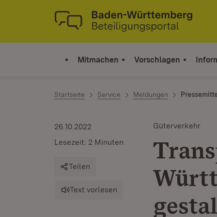
Zum Inhalt springen
Link zur Startseite
Mitmachen
Vorschlagen
Infor
Startseite
Service
Meldungen
Pressemitt
Güterverkehr
26.10.2022
Trans
Lesezeit: 2 Minuten
Teilen
Würt
Text vorlesen
gesta