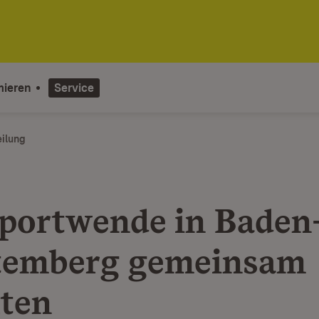
mieren
Service
eilung
portwende in Baden
temberg gemeinsam
lten