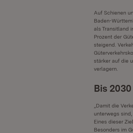
Auf Schienen un
Baden-Württembe
als Transitland
Prozent der Güt
steigend. Verke
Güterverkehrsko
stärker auf die
verlagern.
Bis 2030
„Damit die Verk
unterwegs sind,
Eines dieser Zie
Besonders im Gü