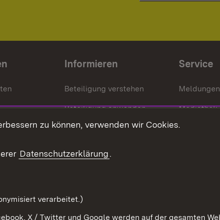
en
Informieren
Service
nten
Beteiligung verstehen
Meldungen
Beteiligung anwenden
Mediathek
erbessern zu können, verwenden wir Cookies.
ragte
Beteiligung stärken
Publikatio
Beteiligung erleben
Glossar
serer
Datenschutzerklärung
.
Beteiligung erforschen
mung
nymisiert verarbeitet.)
ebook, X / Twitter und Google werden auf der gesamten Webs