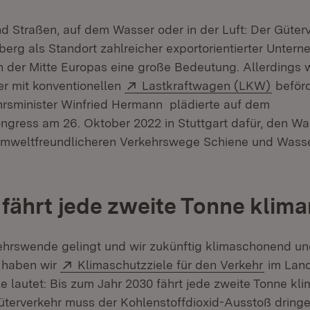
d Straßen, auf dem Wasser oder in der Luft: Der Güterv
rg als Standort zahlreicher exportorientierter Unter
 in der Mitte Europas eine große Bedeutung. Allerdings 
Extern:
(Öffne
er mit konventionellen
Lastkraftwagen (LKW)
beförd
hrsminister Winfried Hermann plädierte auf dem
ngress am 26. Oktober 2022 in Stuttgart dafür, den Wa
 umweltfreundlicheren Verkehrswege Schiene und Wass
 fährt jede zweite Tonne klima
ehrswende gelingt und wir zukünftig klimaschonend un
Extern:
(Öffnet 
 haben wir
Klimaschutzziele für den Verkehr
im Land
le lautet: Bis zum Jahr 2030 fährt jede zweite Tonne kli
terverkehr muss der Kohlenstoffdioxid-Ausstoß dringe