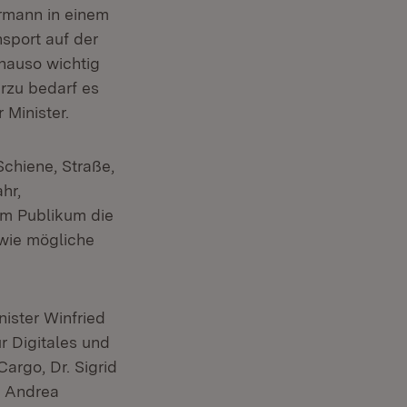
ermann in einem
sport auf der
nauso wichtig
erzu bedarf es
 Minister.
chiene, Straße,
hr,
em Publikum die
owie mögliche
ister Winfried
r Digitales und
argo, Dr. Sigrid
. Andrea