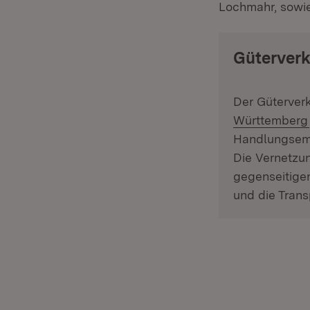
Lochmahr, sowi
Güterver
Der Güterverk
Württemberg
Handlungsemp
Die Vernetzun
gegenseitige
und die Tran