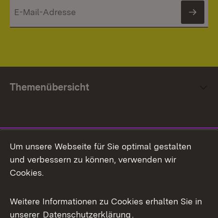
News
Themenübersicht
Social Media
Um unsere Webseite für Sie optimal gestalten
und verbessern zu können, verwenden wir
Facebook
Cookies.
Flickr
Weitere Informationen zu Cookies erhalten Sie in
X / Twitter
unserer
Datenschutzerklärung
.