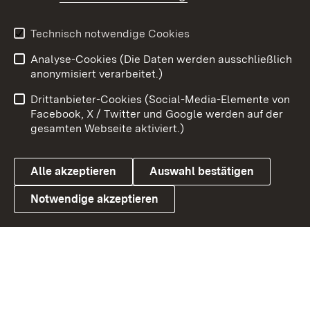
Youtube
Technisch notwendige Cookies
Zum 
Analyse-Cookies (Die Daten werden ausschließlich
Impressum
Kontakt
anonymisiert verarbeitet.)
Benutzungshinweise
Netiquette
Drittanbieter-Cookies (Social-Media-Elemente von
Barrierefreiheit
Datenschutz
Facebook, X / Twitter und Google werden auf der
gesamten Webseite aktiviert.)
Cookies
Alle akzeptieren
Auswahl bestätigen
Notwendige akzeptieren
Link zum Landesportal