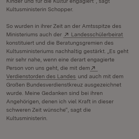
Kinder und für die Kultur engagiert“, sagt
Kultusministerin Schopper.
So wurden in ihrer Zeit an der Amtsspitze des
Extern:
(Öffne
Ministeriums auch der
Landesschülerbeirat
konstituiert und die Beratungsgremien des
Kultusministeriums nachhaltig gestärkt. „Es geht
mir sehr nahe, wenn eine derart engagierte
Extern:
Person von uns geht, die mit dem
(Öffnet in neuem Fenster
Verdienstorden des Landes
und auch mit dem
Großen Bundesverdienstkreuz ausgezeichnet
wurde. Meine Gedanken sind bei ihren
Angehörigen, denen ich viel Kraft in dieser
schweren Zeit wünsche“, sagt die
Kultusministerin.