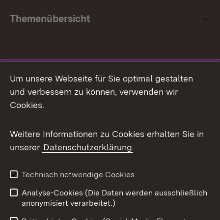
Themenübersicht
Social Media
Um unsere Webseite für Sie optimal gestalten
und verbessern zu können, verwenden wir
Facebook
Cookies.
Flickr
Weitere Informationen zu Cookies erhalten Sie in
X / Twitter
unserer
Datenschutzerklärung
.
Youtube
Technisch notwendige Cookies
Zum 
Analyse-Cookies (Die Daten werden ausschließlich
Impressum
Kontakt
anonymisiert verarbeitet.)
Benutzungshinweise
Netiquette