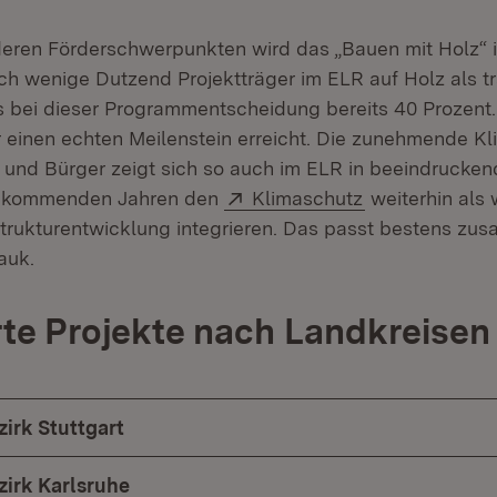
eren Förderschwerpunkten wird das „Bauen mit Holz“ i
ch wenige Dutzend Projektträger im ELR auf Holz als 
es bei dieser Programmentscheidung bereits 40 Prozent.
 einen echten Meilenstein erreicht. Die zunehmende Kli
 und Bürger zeigt sich so auch im ELR in beeindrucken
Extern:
(Öffnet in neu
n kommenden Jahren den
Klimaschutz
weiterhin als 
Strukturentwicklung integrieren. Das passt bestens zu
auk.
te Projekte nach Landkreisen
irk Stuttgart
irk Karlsruhe