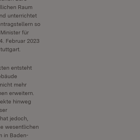
ndlichen Raum
d unterrichtet
ntragstellern so
Minister für
4. Februar 2023
uttgart.
ten entsteht
Gebäude
nicht mehr
hen erweitern.
jekte hinweg
ser
 hat jedoch,
le wesentlichen
m in Baden-