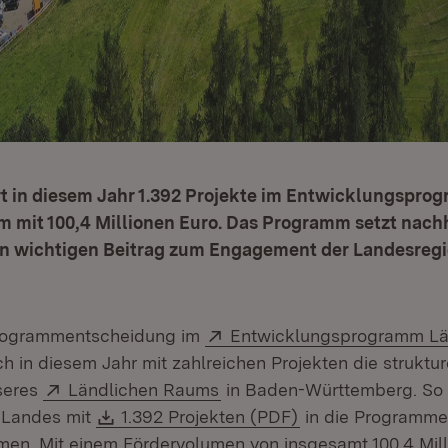
rt in diesem Jahr 1.392 Projekte im Entwicklungspro
m mit 100,4 Millionen Euro. Das Programm setzt nach
nen wichtigen Beitrag zum Engagement der Landesregi
Extern:
 Programmentscheidung im
Entwicklungsprogramm Lä
 neuem Fenster)
h in diesem Jahr mit zahlreichen Projekten die struktur
Extern:
(Öffnet in neuem Fenster)
seres
Ländlichen Raums
in Baden-Württemberg. So 
Download:
(Öffnet in neuem 
 Landes mit
1.392 Projekten (PDF)
in die Programme
n. Mit einem Fördervolumen von insgesamt 100,4 Mill