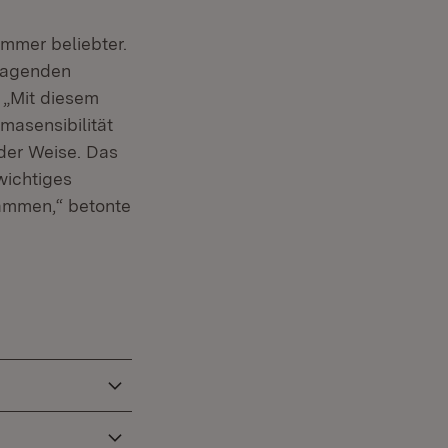
mmer beliebter.
tragenden
 „Mit diesem
masensibilität
der Weise. Das
em Fenster)
wichtiges
sammen,“ betonte