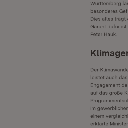
Württemberg läss
besonderes Gef
Dies alles träg
Garant dafür is
Peter Hauk.
Klimager
Der Klimawandel
leistet auch da
Engagement der 
auf das große K
Programmentsch
im gewerblichen
einem vergleich
erklärte Ministe