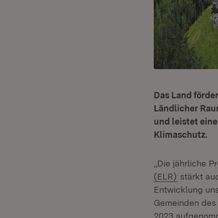
Das Land förde
Ländlicher Rau
und leistet ei
Klimaschutz.
„Die jährliche
(Öffnet in
(ELR)
stärkt auc
Entwicklung un
Gemeinden des
2023 aufgenomme