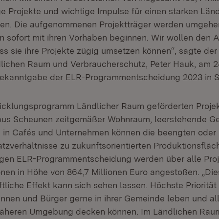
ige Projekte und wichtige Impulse für einen starken Lä
en. Die aufgenommenen Projektträger werden umgehen
 sofort mit ihren Vorhaben beginnen. Wir wollen den A
s sie ihre Projekte zügig umsetzen können“, sagte der 
lichen Raum und Verbraucherschutz, Peter Hauk, am 2
Bekanntgabe der ELR-Programmentscheidung 2023 in St
icklungsprogramm Ländlicher Raum geförderten Projek
 aus Scheunen zeitgemäßer Wohnraum, leerstehende 
 in Cafés und Unternehmen können die beengten oder 
tzverhältnisse zu zukunftsorientierten Produktionsfläc
rigen ELR-Programmentscheidung werden über alle Pro
onen in Höhe von 864,7 Millionen Euro angestoßen. „Die
liche Effekt kann sich sehen lassen. Höchste Priorität
innen und Bürger gerne in ihrer Gemeinde leben und al
 näheren Umgebung decken können. Im Ländlichen Rau