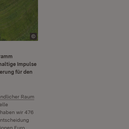
gramm
haltige Impulse
erung für den
ndlicher Raum
elle
haben wir 476
Fenster)
ntscheidung
ionen Euro