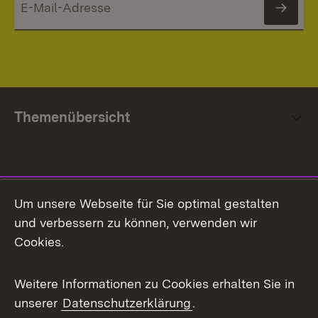
News
Themenübersicht
Social Media
Um unsere Webseite für Sie optimal gestalten
und verbessern zu können, verwenden wir
Facebook
Cookies.
Flickr
Weitere Informationen zu Cookies erhalten Sie in
X / Twitter
unserer
Datenschutzerklärung
.
Youtube