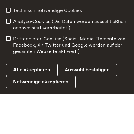
Technisch notwendige Cookies
Zum 
Analyse-Cookies (Die Daten werden ausschließlich
Impressum
Kontakt
anonymisiert verarbeitet.)
Benutzungshinweise
Netiquette
Drittanbieter-Cookies (Social-Media-Elemente von
Barrierefreiheit
Datenschutz
Facebook, X / Twitter und Google werden auf der
gesamten Webseite aktiviert.)
Cookies
Alle akzeptieren
Auswahl bestätigen
Notwendige akzeptieren
Link zum Landesportal