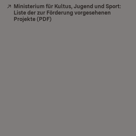
Extern:
Ministerium für Kultus, Jugend und Sport:
Liste der zur Förderung vorgesehenen
Projekte (PDF)
(Öffnet in neuem Fenster)