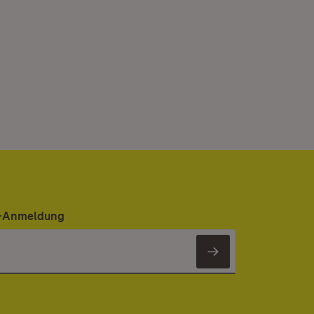
er-Anmeldung
Newsletter 