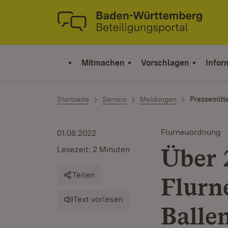
Zum Inhalt springen
Link zur Startseite
Mitmachen
Vorschlagen
Infor
Startseite
Service
Meldungen
Pressemitt
Flurneuordnung
01.08.2022
Über 
Lesezeit: 2 Minuten
Teilen
Flurn
Text vorlesen
Balle