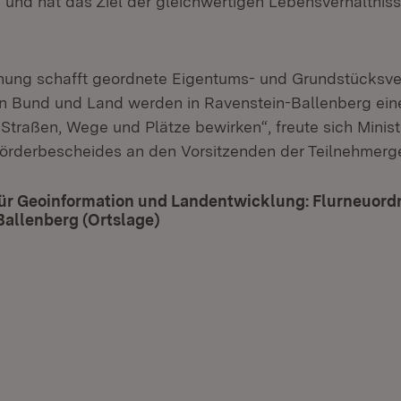
und hat das Ziel der gleichwertigen Lebensverhältniss
nung schafft geordnete Eigentums- und Grundstücksver
n Bund und Land werden in Ravenstein-Ballenberg ein
Straßen, Wege und Plätze bewirken“, freute sich Minist
örderbescheides an den Vorsitzenden der Teilnehmerg
ür Geoinformation und Landentwicklung: Flurneuor
Ballenberg (Ortslage)
(Öffnet in neuem Fenster)