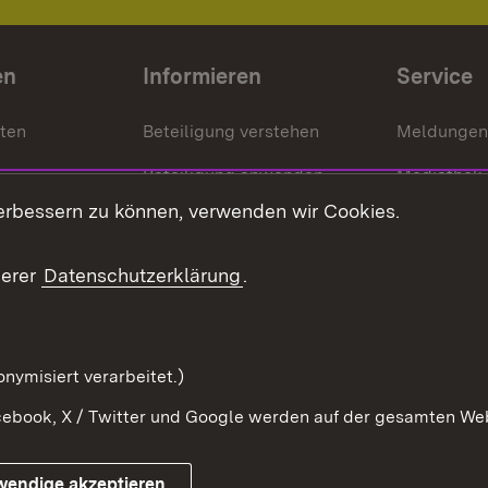
en
Informieren
Service
nten
Beteiligung verstehen
Meldungen
Beteiligung anwenden
Mediathek
erbessern zu können, verwenden wir Cookies.
ragte
Beteiligung stärken
Publikatio
Beteiligung erleben
Glossar
serer
Datenschutzerklärung
.
Beteiligung erforschen
mung
nymisiert verarbeitet.)
ebook, X / Twitter und Google werden auf der gesamten Webs
Impressum
Kontakt
Benutzungshinweise
Netiqu
wendige akzeptieren