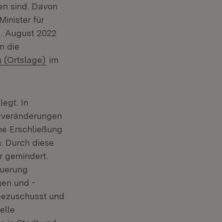
ren sind. Davon
inister für
. August 2022
n die
(Öffnet in neuem Fenster)
 (Ortslage)
im
egt. In
zveränderungen
che Erschließung
. Durch diese
r gemindert.
uerung
gen und -
bezuschusst und
elle