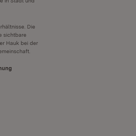
e in Stadt und
hältnisse. Die
e sichtbare
er Hauk bei der
emeinschaft.
dnung