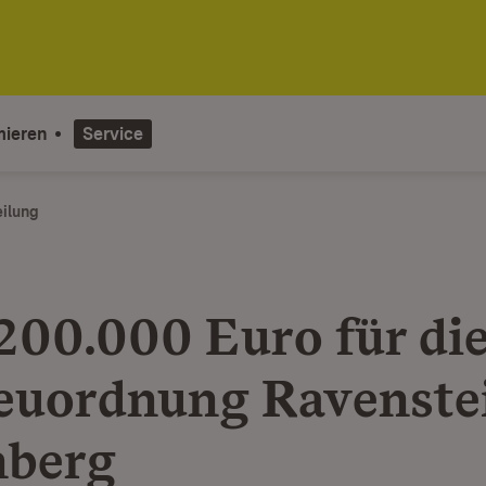
mieren
Service
eilung
200.000 Euro für di
euordnung Ravenste
nberg