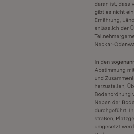
daran ist, dass 
gibt es nicht ei
Ernährung, Länd
anlässlich der 
Teilnehmergeme
Neckar-Odenwal
In den sogenann
Abstimmung mit
und Zusammenleg
herzustellen, Ü
Bodenordnung wi
Neben der Bode
durchgeführt. I
straßen, Platz
umgesetzt werde