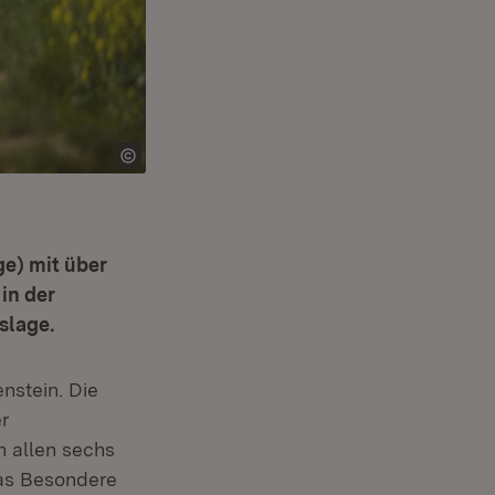
ge) mit über
in der
slage.
nstein. Die
r
n allen sechs
Das Besondere