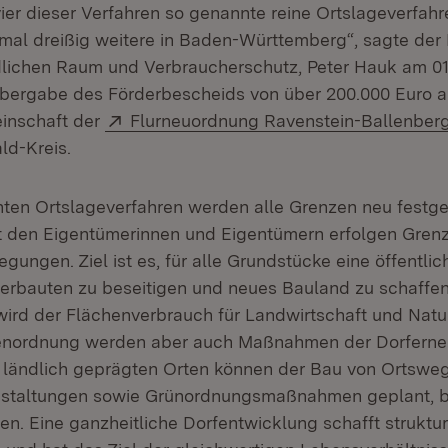
vier dieser Verfahren so genannte reine Ortslageverfah
nmal dreißig weitere in Baden-Württemberg“, sagte der M
lichen Raum und Verbraucherschutz, Peter Hauk am 01
Übergabe des Förderbescheids von über 200.000 Euro a
Extern:
inschaft der
Flurneuordnung Ravenstein-Ballenberg
d-Kreis.
ten Ortslageverfahren werden alle Grenzen neu festgel
 den Eigentümerinnen und Eigentümern erfolgen Gren
ungen. Ziel ist es, für alle Grundstücke eine öffentli
berbauten zu beseitigen und neues Bauland zu schaffen
rd der Flächenverbrauch für Landwirtschaft und Natu
nordnung werden aber auch Maßnahmen der Dorferne
n ländlich geprägten Orten können der Bau von Ortswe
gestaltungen sowie Grünordnungsmaßnahmen geplant, 
n. Eine ganzheitliche Dorfentwicklung schafft struktur