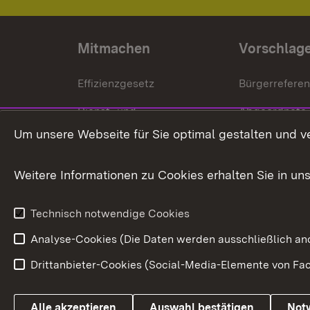
Mitmachen
Vorschlag
Effizienzgesetz
Bürgerrefere
Dienst- und
Abgeordnete
Versorgungsbezüge
Um unsere Webseite für Sie optimal gestalten und v
Bürgerbeauft
Kommunale Verfahren
Petition
Weitere Informationen zu Cookies erhalten Sie in un
Weitere
Volksantrag
Beteiligungsprozesse
Technisch notwendige Cookies
Volksabstim
Analyse-Cookies (Die Daten werden ausschließlich ano
Drittanbieter-Cookies (Social-Media-Elemente von Fac
Link zum Landesportal
Alle akzeptieren
Auswahl bestätigen
Not