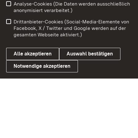
Analyse-Cookies (Die Daten werden ausschließlich
Impressum
Kontakt
anonymisiert verarbeitet.)
Benutzungshinweise
Netiquette
Drittanbieter-Cookies (Social-Media-Elemente von
Barrierefreiheit
Datenschutz
Facebook, X / Twitter und Google werden auf der
gesamten Webseite aktiviert.)
Cookies
Alle akzeptieren
Auswahl bestätigen
Notwendige akzeptieren
Link zum Landesportal