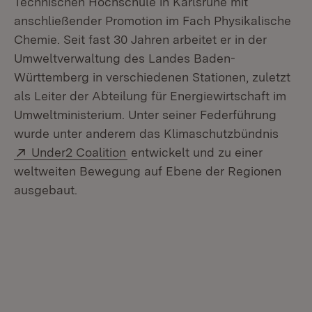
Technischen Hochschule in Karlsruhe mit
anschließender Promotion im Fach Physikalische
Chemie. Seit fast 30 Jahren arbeitet er in der
Umweltverwaltung des Landes Baden-
Württemberg in verschiedenen Stationen, zuletzt
als Leiter der Abteilung für Energiewirtschaft im
Umweltministerium. Unter seiner Federführung
wurde unter anderem das Klima­schutzbündnis
Extern:
(Öffnet in neuem Fenster)
Under2 Coalition
entwickelt und zu einer
weltweiten Bewegung auf Ebene der Regionen
ausgebaut.