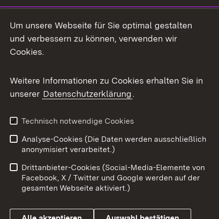
Social Media
Um unsere Webseite für Sie optimal gestalten
und verbessern zu können, verwenden wir
Facebook
Cookies.
Flickr
Weitere Informationen zu Cookies erhalten Sie in
X / Twitter
unserer
Datenschutzerklärung
.
Youtube
Technisch notwendige Cookies
Zum 
Analyse-Cookies (Die Daten werden ausschließlich
Impressum
Kontakt
anonymisiert verarbeitet.)
Benutzungshinweise
Netiquette
Drittanbieter-Cookies (Social-Media-Elemente von
Barrierefreiheit
Datenschutz
Facebook, X / Twitter und Google werden auf der
gesamten Webseite aktiviert.)
Cookies
Alle akzeptieren
Auswahl bestätigen