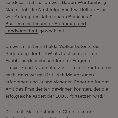
Landesanstalt für Umwelt Baden-Württemberg.
Maurer tritt die Nachfolge von Eva Bell an – sie
Extern:
war Anfang des Jahres nach Berlin ins
Bundesministerium für Ernährung und
(Öffnet in neuem Fenster)
Landwirtschaft
gewechselt.
Umweltministerin Thekla Walker betonte die
Bedeutung der LUBW als hoch­kompetente
Fachbehörde insbesondere für Fragen des
Umwelt- und Natur­schutzes. „Umso mehr freut es
mich, dass wir mit Dr. Ulrich Maurer einen
erfahrenen und ausgewiesenen Experten für das
Amt des Präsidenten gewin­nen konnten, der die
erfolgreiche Arbeit der LUBW fortsetzen wird.“
Dr. Ulrich Maurer studierte Chemie an der