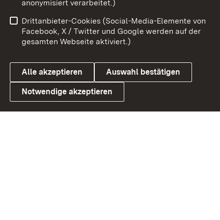
anonymisiert verarbeitet.)
Benutzungshinweise
Netiquette
Drittanbieter-Cookies (Social-Media-Elemente von
Barrierefreiheit
Datenschutz
Facebook, X / Twitter und Google werden auf der
gesamten Webseite aktiviert.)
Cookies
Alle akzeptieren
Auswahl bestätigen
Notwendige akzeptieren
Link zum Landesportal