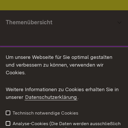
Themenübersicht
Social Media
Um unsere Webseite für Sie optimal gestalten
und verbessern zu können, verwenden wir
Facebook
Cookies.
Flickr
Weitere Informationen zu Cookies erhalten Sie in
X / Twitter
unserer
Datenschutzerklärung
.
Youtube
Technisch notwendige Cookies
Zum 
Analyse-Cookies (Die Daten werden ausschließlich
Impressum
Kontakt