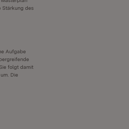
e Masterplan
e Stärkung des
che Aufgabe
übergreifende
ie folgt damit
 um. Die