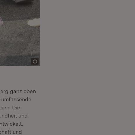
berg ganz oben
ie umfassende
n neuem Fenster)
sen. Die
undheit und
ntwickelt.
chaft und