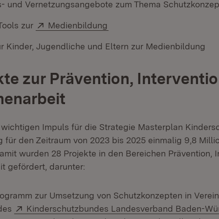
gs- und Vernetzungsangebote zum Thema Schutzkonzep
Extern:
(Öffnet in neuem Fenster)
Tools zur
Medienbildung
r Kinder, Jugendliche und Eltern zur Medienbildung
kte zur Prävention, Interventi
nenarbeit
 wichtigen Impuls für die Strategie Masterplan Kindersc
 für den Zeitraum von 2023 bis 2025 einmalig 9,8 Milli
Damit wurden 28 Projekte in den Bereichen Prävention, 
t gefördert, darunter:
rogramm zur Umsetzung von Schutzkonzepten in Verei
Extern:
des
Kinderschutzbundes Landesverband Baden-Wü