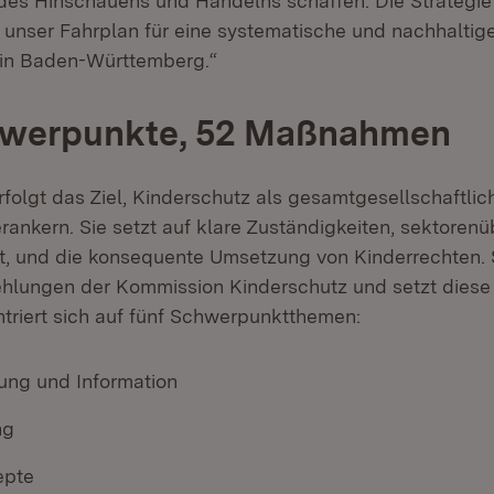
 des Hinschauens und Handelns schaffen. Die Strategi
t unser Fahrplan für eine systematische und nachhaltig
 in Baden-Württemberg.“
hwerpunkte, 52 Maßnahmen
erfolgt das Ziel, Kinderschutz als gesamtgesellschaftli
rankern. Sie setzt auf klare Zuständigkeiten, sektoren
 und die konsequente Umsetzung von Kinderrechten. S
hlungen der Kommission Kinderschutz und setzt diese
ntriert sich auf fünf Schwerpunktthemen:
rung und Information
ng
epte