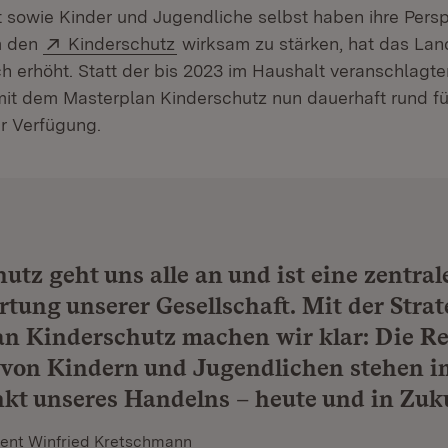
ft sowie Kinder und Jugendliche selbst haben ihre Pers
Extern:
(Öffnet in neuem Fenster)
m den
Kinderschutz
wirksam zu stärken, hat das Land
ch erhöht. Statt der bis 2023 im Haushalt veranschlagt
 mit dem Masterplan Kinderschutz nun dauerhaft rund fü
ur Verfügung.
utz geht uns alle an und ist eine zentral
tung unserer Gesellschaft. Mit der Strat
n Kinderschutz machen wir klar: Die R
 von Kindern und Jugendlichen stehen i
kt unseres Handelns – heute und in Zuk
dent Winfried Kretschmann