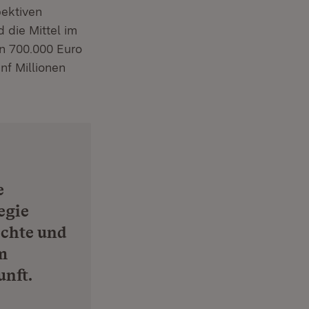
pektiven
 die Mittel im
en 700.000 Euro
nf Millionen
e
egie
echte und
m
unft.