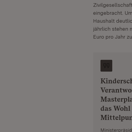
Zivilgesellscha
eingebracht. U
Haushalt deutli
jährlich stehen
Euro pro Jahr z
Kindersch
Verantwor
Masterpla
das Wohl
Mittelpun
Ministerpräsi