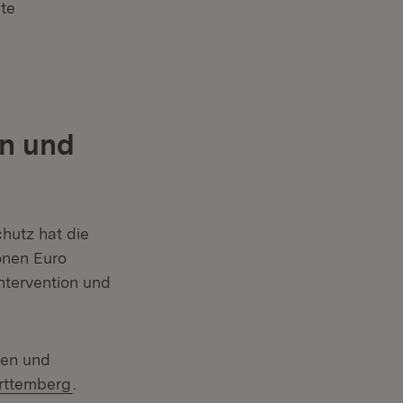
te
on und
hutz hat die
onen Euro
Intervention und
nen und
(Öffnet in neuem Fenster)
rttemberg
.