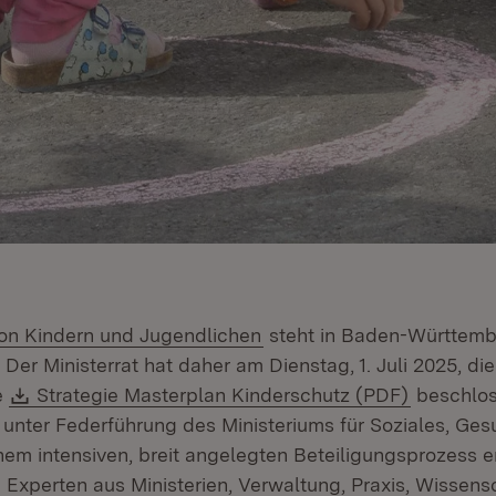
(Öffnet in neuem Fenster)
on Kindern und Jugendlichen
steht in Baden-Württem
Der Ministerrat hat daher am Dienstag, 1. Juli 2025, d
Download:
(Öffnet i
e
Strategie Masterplan Kinderschutz (PDF)
beschlos
 unter Federführung des Ministeriums für Soziales, Ges
inem intensiven, breit angelegten Beteiligungsprozess e
 Experten aus Ministerien, Verwaltung, Praxis, Wissens