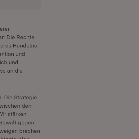
erer
ar: Die Rechte
seres Handelns
ention und
lich und
ss an die
. Die Strategie
zwischen den
Wir stärken
 Gewalt gegen
hweigen brechen