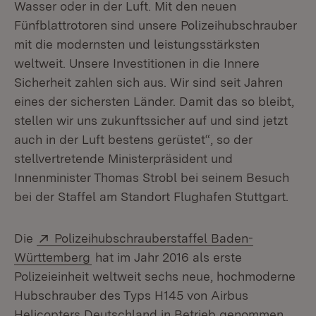
Wasser oder in der Luft. Mit den neuen
Fünfblattrotoren sind unsere Polizeihubschrauber
mit die modernsten und leistungsstärksten
weltweit. Unsere Investitionen in die Innere
Sicherheit zahlen sich aus. Wir sind seit Jahren
eines der sichersten Länder. Damit das so bleibt,
stellen wir uns zukunftssicher auf und sind jetzt
auch in der Luft bestens gerüstet“, so der
stellvertretende Ministerpräsident und
Innenminister Thomas Strobl bei seinem Besuch
bei der Staffel am Standort Flughafen Stuttgart.
Extern:
Die
Polizeihubschrauberstaffel Baden-
(Öffnet in neuem Fenster)
Württemberg
hat im Jahr 2016 als erste
Polizeieinheit weltweit sechs neue, hochmoderne
Hubschrauber des Typs H145 von Airbus
Helicopters Deutschland in Betrieb genommen.