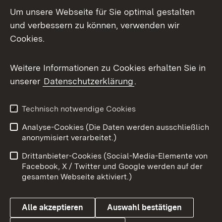
Um unsere Webseite für Sie optimal gestalten
und verbessern zu können, verwenden wir
Facebook
Cookies.
Flickr
Weitere Informationen zu Cookies erhalten Sie in
X / Twitter
unserer
Datenschutzerklärung
.
Youtube
Technisch notwendige Cookies
Zum 
Analyse-Cookies (Die Daten werden ausschließlich
Impressum
Kontakt
anonymisiert verarbeitet.)
Benutzungshinweise
Netiquette
Drittanbieter-Cookies (Social-Media-Elemente von
Barrierefreiheit
Datenschutz
Facebook, X / Twitter und Google werden auf der
gesamten Webseite aktiviert.)
Cookies
Alle akzeptieren
Auswahl bestätigen