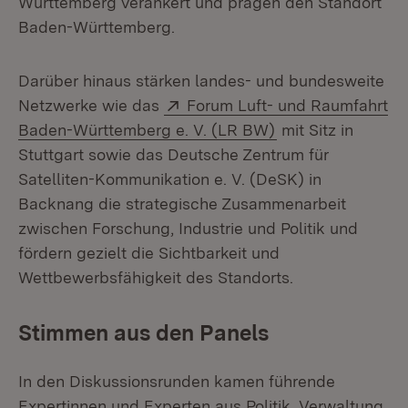
Württemberg verankert und prägen den Standort
Baden-Württemberg.
Darüber hinaus stärken landes- und bundesweite
Extern:
Netzwerke wie das
Forum Luft- und Raumfahrt
(Öffnet in neuem 
Baden-Württemberg e. V. (LR BW)
mit Sitz in
Stuttgart sowie das Deutsche Zentrum für
Satelliten-Kommunikation e. V. (DeSK) in
Backnang die strategische Zusammenarbeit
zwischen Forschung, Industrie und Politik und
fördern gezielt die Sichtbarkeit und
Wettbewerbsfähigkeit des Standorts.
Stimmen aus den Panels
In den Diskussionsrunden kamen führende
Expertinnen und Experten aus Politik, Verwaltung,