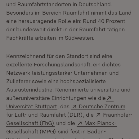
und Raumfahrtstandorten in Deutschland.
Besonders im Bereich Raumfahrt nimmt das Land
eine herausragende Rolle ein: Rund 40 Prozent
der bundesweit direkt in der Raumfahrt tätigen
Fachkräfte arbeiten im Südwesten.
Kennzeichnend für den Standort sind eine
exzellente Forschungslandschaft, ein dichtes
Netzwerk leistungsstarker Unternehmen und
Zulieferer sowie eine hochspezialisierte
Ausrüsterindustrie. Renommierte universitäre und
Extern:
außeruniversitäre Einrichtungen wie die
(Öffnet in neuem Fenster)
Extern:
Universität Stuttgart
, das
Deutsche Zentrum
(Öffnet in neuem Fens
Extern:
für Luft- und Raumfahrt (DLR)
, die
Fraunhofer-
(Öffnet in neuem Fenster)
Extern:
Gesellschaft (FhG)
und die
Max-Planck-
(Öffnet in neuem Fenster)
Gesellschaft (MPG)
sind fest in Baden-