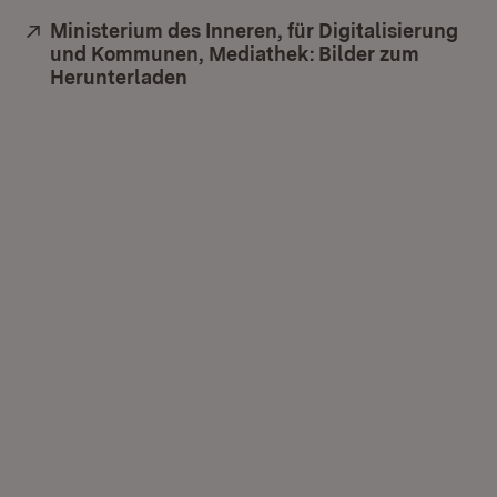
Extern:
Ministerium des Inneren, für Digitalisierung
und Kommunen, Mediathek: Bilder zum
Herunterladen
(Öffnet in neuem Fenster)