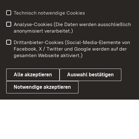
Youtube
Technisch notwendige Cookies
Zum 
Analyse-Cookies (Die Daten werden ausschließlich
Impressum
Kontakt
anonymisiert verarbeitet.)
Benutzungshinweise
Netiquette
Drittanbieter-Cookies (Social-Media-Elemente von
Barrierefreiheit
Datenschutz
Facebook, X / Twitter und Google werden auf der
gesamten Webseite aktiviert.)
Cookies
Alle akzeptieren
Auswahl bestätigen
Notwendige akzeptieren
Link zum Landesportal