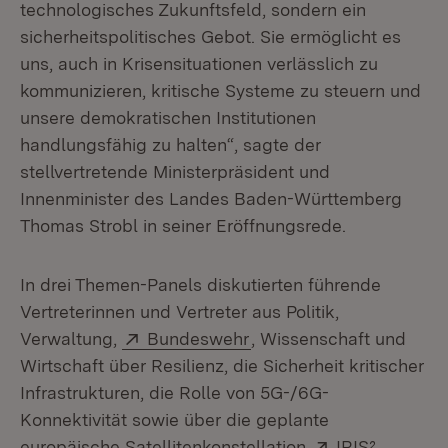
technologisches Zukunftsfeld, sondern ein
sicherheitspolitisches Gebot. Sie ermöglicht es
uns, auch in Krisensituationen verlässlich zu
kommunizieren, kritische Systeme zu steuern und
unsere demokratischen Institutionen
handlungsfähig zu halten“, sagte der
stellvertretende Ministerpräsident und
Innenminister des Landes Baden-Württemberg
Thomas Strobl in seiner Eröffnungsrede.
In drei Themen-Panels diskutierten führende
Vertreterinnen und Vertreter aus Politik,
Extern:
(Öffnet in neuem Fenste
Verwaltung,
Bundeswehr
, Wissenschaft und
Wirtschaft über Resilienz, die Sicherheit kritischer
Infrastrukturen, die Rolle von 5G-/6G-
Konnektivität sowie über die geplante
Extern:
(Öffnet 
europäische Satellitenkonstellation
IRIS²
.