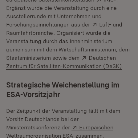
Ergänzt wurde die Veranstaltung durch eine
Ausstellerrunde mit Unternehmen und
Extern:
Forschungseinrichtungen aus der
Luft- und
(Öffnet in neuem Fenster)
Raumfahrtbranche
. Organisiert wurde die
Veranstaltung durch das Innenministerium
gemeinsam mit dem Wirtschaftsministerium, dem
Extern:
Staatsministerium sowie dem
Deutschen
(Öffne
Zentrum für Satelliten-Kommunikation (DeSK)
.
Strategische Weichenstellung im
ESA-Vorsitzjahr
Der Zeitpunkt der Veranstaltung fällt mit dem
Vorsitz Deutschlands bei der
Extern:
Ministerratskonferenz der
Europäischen
(Öffnet in neuem Fenster)
Weltraumorganisation ESA
zusammen.