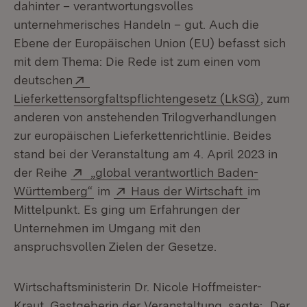
dahinter – verantwortungsvolles
unternehmerisches Handeln – gut. Auch die
Ebene der Europäischen Union (EU) befasst sich
mit dem Thema: Die Rede ist zum einen vom
Extern:
deutschen
(Öffnet 
Lieferkettensorgfaltspflichtengesetz (LkSG)
, zum
anderen von anstehenden Trilogverhandlungen
zur europäischen Lieferkettenrichtlinie. Beides
stand bei der Veranstaltung am 4. April 2023 in
Extern:
der Reihe
„global verantwortlich Baden-
(Öffnet in neuem Fenster)
Extern:
(Öffnet in
Württemberg“
im
Haus der Wirtschaft
im
Mittelpunkt. Es ging um Erfahrungen der
Unternehmen im Umgang mit den
anspruchsvollen Zielen der Gesetze.
Wirtschaftsministerin Dr. Nicole Hoffmeister-
Kraut, Gastgeberin der Veranstaltung, sagte: „Der