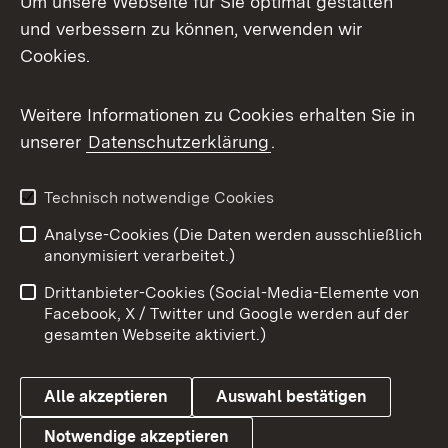
Um unsere Webseite für Sie optimal gestalten
und verbessern zu können, verwenden wir
Facebook
Cookies.
Flickr
Weitere Informationen zu Cookies erhalten Sie in
X / Twitter
unserer
Datenschutzerklärung
.
Youtube
Technisch notwendige Cookies
Zum 
Analyse-Cookies (Die Daten werden ausschließlich
Impressum
Kontakt
anonymisiert verarbeitet.)
Benutzungshinweise
Netiquette
Drittanbieter-Cookies (Social-Media-Elemente von
Barrierefreiheit
Datenschutz
Facebook, X / Twitter und Google werden auf der
gesamten Webseite aktiviert.)
Cookies
Alle akzeptieren
Auswahl bestätigen
Notwendige akzeptieren