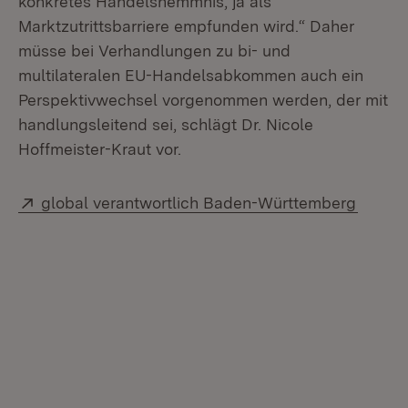
konkretes Handelshemmnis, ja als
Marktzutrittsbarriere empfunden wird.“ Daher
müsse bei Verhandlungen zu bi- und
multilateralen EU-Handelsabkommen auch ein
Perspektivwechsel vorgenommen werden, der mit
handlungsleitend sei, schlägt Dr. Nicole
Hoffmeister-Kraut vor.
Extern:
(Öffne
global verantwortlich Baden-Württemberg