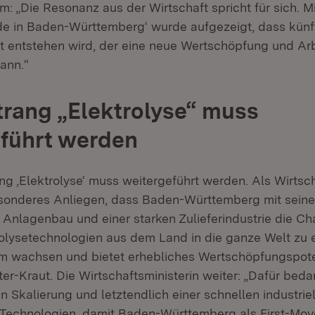
m: „Die Resonanz aus der Wirtschaft spricht für sich. M
de in Baden-Württemberg‘ wurde aufgezeigt, dass künfti
t entstehen wird, der eine neue Wertschöpfung und Arb
ann.“
trang „Elektrolyse“ muss
führt werden
ng ‚Elektrolyse‘ muss weitergeführt werden. Als Wirtsch
besonderes Anliegen, dass Baden-Württemberg mit sein
Anlagenbau und einer starken Zulieferindustrie die Ch
rolysetechnologien aus dem Land in die ganze Welt zu e
m wachsen und bietet erhebliches Wertschöpfungspoten
er-Kraut. Die Wirtschaftsministerin weiter: „Dafür bed
en Skalierung und letztendlich einer schnellen industr
-Technologien, damit Baden-Württemberg als First-Mov