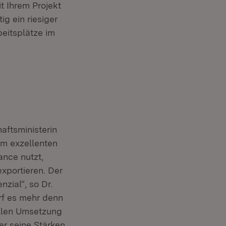
it Ihrem Projekt
g ein riesiger
eitsplätze im
aftsministerin
em exzellenten
ance nutzt,
xportieren. Der
zial“, so Dr.
arf es mehr denn
iellen Umsetzung
er seine Stärken