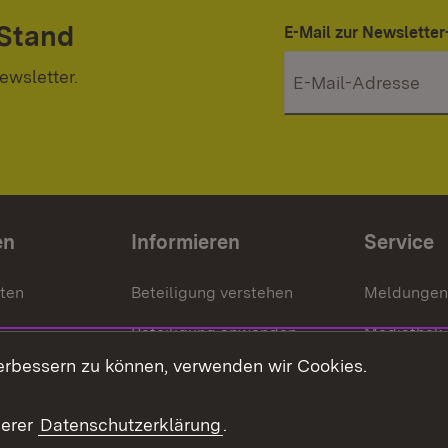
 Stand
E-Mail zur Newslett
ewsletter.
en
Informieren
Service
nten
Beteiligung verstehen
Meldungen
Beteiligung anwenden
Mediathek
erbessern zu können, verwenden wir Cookies.
ragte
Beteiligung stärken
Publikatio
Beteiligung erleben
Glossar
serer
Datenschutzerklärung
.