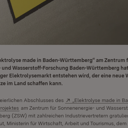
lektrolyse made in Baden-Württemberg“ am Zentrum f
 und Wasserstoff-Forschung Baden-Württemberg hat 
siger Elektrolysemarkt entstehen wird, der eine neu
ze im Land schaffen kann.
Extern:
feierlichen Abschlusses des
„Elektrolyse made in B
(Öffnet in neuem Fenster)
rojektes
am Zentrum für Sonnenenergie- und Wasserst
rg (ZSW) mit zahlreichen Industrievertretern gratulier
t, Ministerin für Wirtschaft, Arbeit und Tourismus, dem