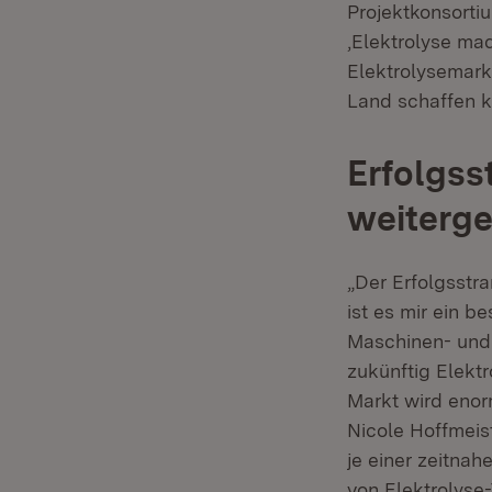
Projektkonsortiu
‚Elektrolyse ma
Elektrolysemark
Land schaffen k
Erfolgss
weiterge
„Der Erfolgsstra
ist es mir ein 
Maschinen- und 
zukünftig Elekt
Markt wird enor
Nicole Hoffmeist
je einer zeitnah
von Elektrolyse