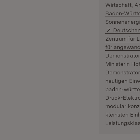
Wirtschaft, A
Baden-Württ
Sonnenenergi
Extern:
Deutschen 
Zentrum für 
für angewand
Demonstrator
Ministerin Ho
Demonstrator 
heutigen Einw
baden-württe
Druck-Elektr
modular konzi
kleinsten Ein
Leistungsklas