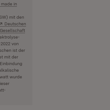
e made in
SW) mit den
 in neuem Fenster)
Extern:
Deutschen
Gesellschaft
ektrolyse-
 2022 von
schen ist der
t mit der
 Einbindung
lkalische
awatt wurde
ieser
tt-