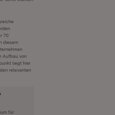
reiche
urden
r 70
in diesem
nternehmen
en Aufbau von
nkt liegt hier
 den relevanten
“
ium für