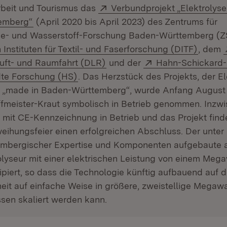
Extern:
rbeit und Tourismus das
Verbundprojekt „Elektrolys
(Öffnet in neuem Fenster)
emberg“
(April 2020 bis April 2023) des Zentrums für
e- und Wasserstoff-Forschung Baden-Württemberg (Z
(Öffnet
Instituten für Textil- und Faserforschung (DITF)
, dem
(Öffnet in neuem Fenster)
Extern:
Luft- und Raumfahrt (DLR)
und der
Hahn-Schickard-
(Öffnet in neuem Fenster)
te Forschung (HS)
. Das Herzstück des Projekts, der El
 „made in Baden-Württemberg“, wurde Anfang August
ffmeister-Kraut symbolisch in Betrieb genommen. Inzwi
mit CE-Kennzeichnung in Betrieb und das Projekt finde
eihungsfeier einen erfolgreichen Abschluss. Der unter
mbergischer Expertise und Komponenten aufgebaute a
olyseur mit einer elektrischen Leistung von einem Meg
piert, so dass die Technologie künftig aufbauend auf d
heit auf einfache Weise in größere, zweistellige Megawa
sen skaliert werden kann.