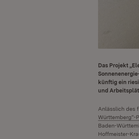
Das Projekt „E
Sonnenenergie-
künftig ein rie
und Arbeitsplät
Anlässlich des 
Württemberg“-P
Baden-Württembe
Hoffmeister-Krau