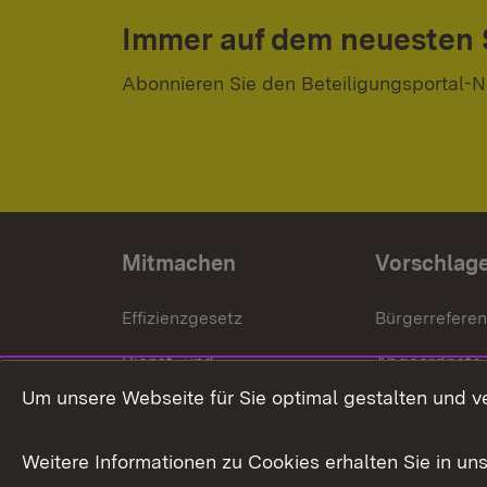
Immer auf dem neuesten
Abonnieren Sie den Beteiligungsportal-N
Mitmachen
Vorschlag
Effizienzgesetz
Bürgerrefere
Dienst- und
Abgeordnete
Versorgungsbezüge
Um unsere Webseite für Sie optimal gestalten und v
Bürgerbeauft
Kommunale Verfahren
Petition
Weitere Informationen zu Cookies erhalten Sie in un
Weitere