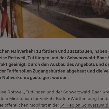
ichen Nahverkehr zu fördern und auszubauen, haben 
ise Rottweil, Tuttlingen und der Schwarzwald-Baar-K
kt geeinigt. Durch den Ausbau des Angebots und d
er Tarife sollen Zugangshürden abgebaut und die Ver
en Nahverkehrs gesteigert werden.
eise Rottweil, Tuttlingen und der Schwarzwald-Baar-Kre
dem Ministerium für Verkehr Baden-Württemberg für 
Extern:
r öffentlichen Mobilität in der
Region Schwarzwald