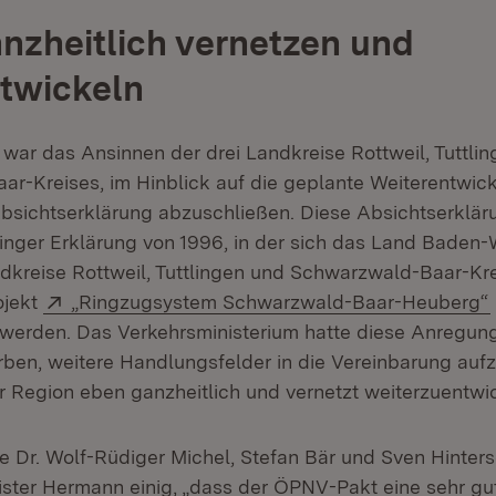
zheitlich vernetzen und
twickeln
ar das Ansinnen der drei Landkreise Rottweil, Tuttli
r-Kreises, im Hinblick auf die geplante Weiterentwic
bsichtserklärung abzuschließen. Diese Absichtserkläru
singer Erklärung von 1996, in der sich das Land Baden
ndkreise Rottweil, Tuttlingen und Schwarzwald-Baar-Kre
Extern:
ojekt
„Ringzugsystem Schwarzwald-Baar-Heuberg“
t werden. Das Verkehrsministerium hatte diese Anregung
ben, weitere Handlungsfelder in die Vereinbarung au
 Region eben ganzheitlich und vernetzt weiterzuentwic
te Dr. Wolf-Rüdiger Michel, Stefan Bär und Sven Hinter
ister Hermann einig, „dass der ÖPNV-Pakt eine sehr gu