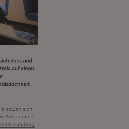
sich das Land
reis auf einen
er
lässlichkeit
is setzen sich
den Ausbau und
(Öffnet in neuem Fenster)
-Baar-Heuberg