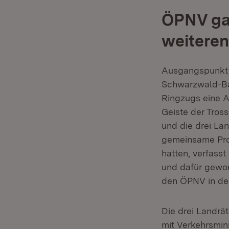
ÖPNV gan
weiteren
Ausgangspunkt w
Schwarzwald-Baa
Ringzugs eine A
Geiste der Tros
und die drei La
gemeinsame Pr
hatten, verfass
und dafür gewor
den ÖPNV in der
Die drei Landrä
mit Verkehrsmin