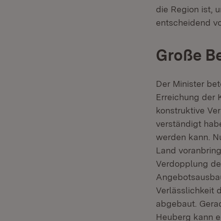
die Region ist,
entscheidend vo
Große B
Der Minister be
Erreichung der 
konstruktive Ve
verständigt hab
werden kann. Nu
Land voranbring
Verdopplung de
Angebotsausbau 
Verlässlichkeit
abgebaut. Gera
Heuberg kann ei