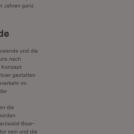
en Jahren ganz
de
rswende und die
 uns nach
s Konzept
tiver gestalten
hverkehr im
der
en die
shürden
warzwald-Baar-
or sein und die