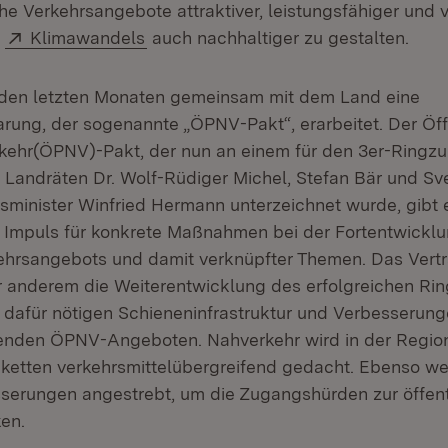
che Verkehrsangebote attraktiver, leistungsfähiger und
Extern:
(Öffnet in neuem Fenster)
s
Klimawandels
auch nachhaltiger zu gestalten.
 den letzten Monaten gemeinsam mit dem Land eine
ung, der sogenannte „ÖPNV-Pakt“, erarbeitet. Der Öff
ehr(ÖPNV)-Pakt, der nun an einem für den 3er-Ringzu
i Landräten Dr. Wolf-Rüdiger Michel, Stefan Bär und Sv
sminister Winfried Hermann unterzeichnet wurde, gibt 
 Impuls für konkrete Maßnahmen bei der Fortentwickl
ehrsangebots und damit verknüpfter Themen. Das Vert
r anderem die Weiterentwicklung des erfolgreichen Ri
dafür nötigen Schieneninfrastruktur und Verbesserung
enden ÖPNV-Angeboten. Nahverkehr wird in der Region
seketten verkehrsmittelübergreifend gedacht. Ebenso w
esserungen angestrebt, um die Zugangshürden zur öffent
en.