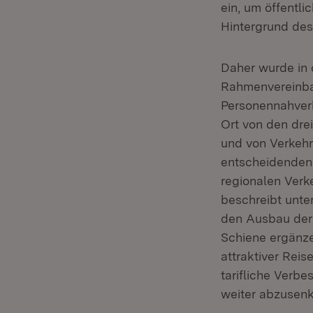
ein, um öffentli
Hintergrund de
Daher wurde in
Rahmenvereinbar
Personennahverk
Ort von den dre
und von Verkehr
entscheidenden
regionalen Verk
beschreibt unte
den Ausbau der 
Schiene ergänz
attraktiver Rei
tarifliche Verb
weiter abzusenk