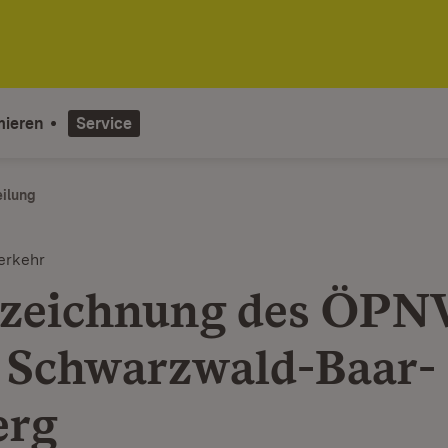
mieren
Service
eilung
erkehr
zeichnung des ÖPN
 Schwarzwald-Baar-
erg