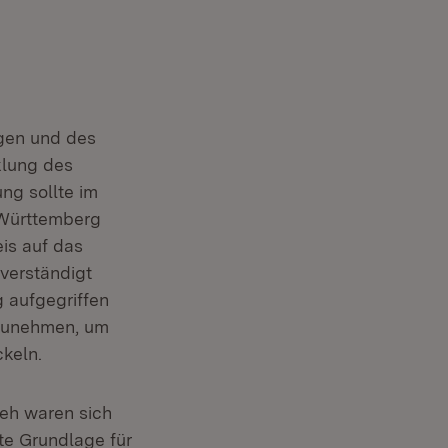
ngen und des
klung des
ng sollte im
-Württemberg
is auf das
(Öffnet in neuem Fenster)
verständigt
 aufgegriffen
fzunehmen, um
keln.
seh waren sich
te Grundlage für