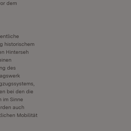
 vor dem
entliche
g historischem
en Hinterseh
einen
ung des
ragswerk
ngzugssystems,
en bei den die
 im Sinne
erden auch
lichen Mobilität