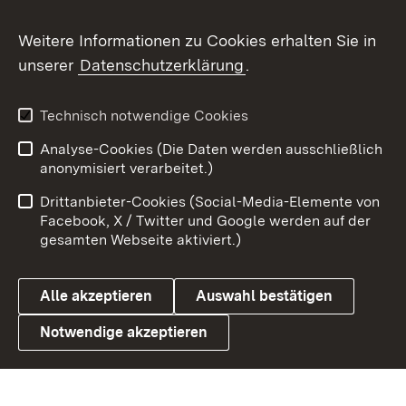
Flickr
Weitere Informationen zu Cookies erhalten Sie in
X / Twitter
unserer
Datenschutzerklärung
.
Youtube
Technisch notwendige Cookies
Zum 
Analyse-Cookies (Die Daten werden ausschließlich
Impressum
Kontakt
anonymisiert verarbeitet.)
Benutzungshinweise
Netiquette
Drittanbieter-Cookies (Social-Media-Elemente von
Barrierefreiheit
Datenschutz
Facebook, X / Twitter und Google werden auf der
gesamten Webseite aktiviert.)
Cookies
Alle akzeptieren
Auswahl bestätigen
Notwendige akzeptieren
Link zum Landesportal