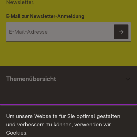
Newsletter.
E-Mail zur Newsletter-Anmeldung
News
Themenübersicht
Social Media
Um unsere Webseite für Sie optimal gestalten
und verbessern zu können, verwenden wir
Facebook
Cookies.