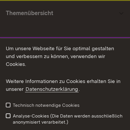
Themenübersicht
Social Media
Um unsere Webseite für Sie optimal gestalten
und verbessern zu können, verwenden wir
Facebook
Cookies.
Flickr
Weitere Informationen zu Cookies erhalten Sie in
X / Twitter
unserer
Datenschutzerklärung
.
Youtube
Technisch notwendige Cookies
Zum 
Analyse-Cookies (Die Daten werden ausschließlich
Impressum
Kontakt
anonymisiert verarbeitet.)
Benutzungshinweise
Netiquette