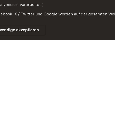
nymisiert verarbeitet.)
ebook, X / Twitter und Google werden auf der gesamten Webs
Impressum
Kontakt
Benutzungshinweise
Netiqu
wendige akzeptieren