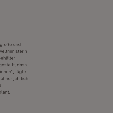
 große und
weltministerin
ehäl­ter
e­stellt, dass
önnen“, fügte
ohner jährlich
ei
plant.