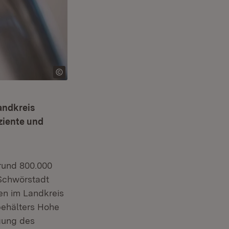
andkreis
iziente und
Fenster)
rund 800.000
Schwörstadt
den im Landkreis
ehälters Hohe
egung des