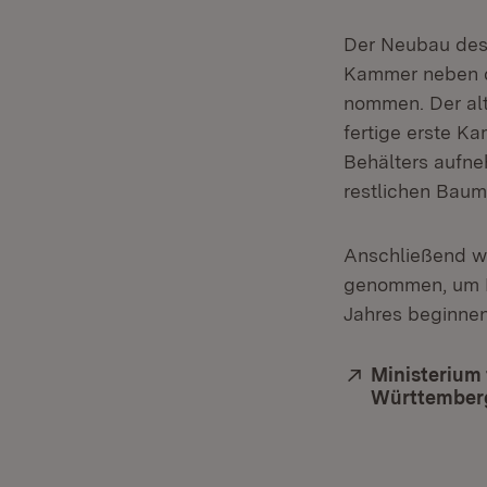
Der Neubau des 
Kammer neben d
nommen. Der alt
fertige erste K
Behälters aufne
restlichen Bau
Anschließend w
genommen, um B
Jahres beginnen
Extern:
Ministerium
Württember