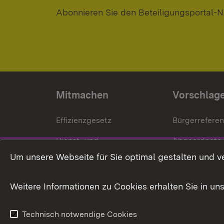
Abonnieren Sie den Beteiligungsportal-N
Mitmachen
Vorschlag
Effizienzgesetz
Bürgerrefere
Dienst- und
Abgeordnete
Versorgungsbezüge
Um unsere Webseite für Sie optimal gestalten und v
Bürgerbeauft
Kommunale Verfahren
Petition
Weitere Informationen zu Cookies erhalten Sie in un
Weitere
Volksantrag
Beteiligungsprozesse
Technisch notwendige Cookies
Volksabstim