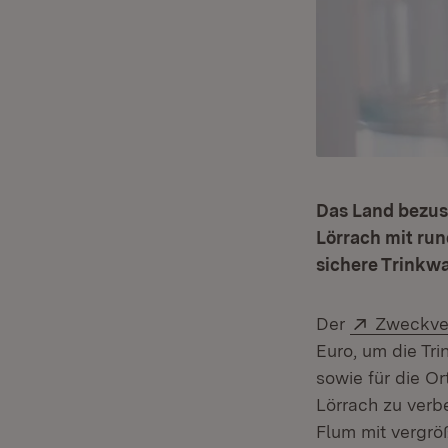
Das Land bezus
Lörrach mit run
sichere Trinkw
Extern:
Der
Zweckve
Euro, um die Tr
sowie für die Or
Lörrach zu ver
Flum mit vergrö