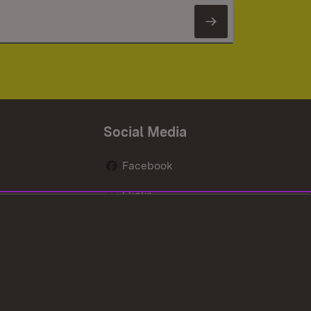
Newsletter 
Social Media
Facebook
Flickr
nen
X / Twitter
Youtube