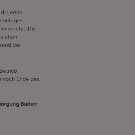
die erste
trieb ge­
r er­setzt. Die
s alten
hrend der
Betrieb
n noch Ende des
rsorgung Baden-