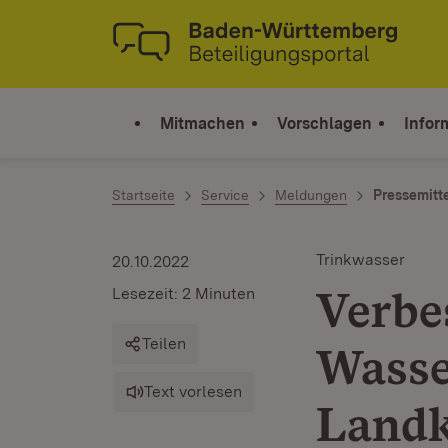
Zum Inhalt springen
Link zur Startseite
Mitmachen
Vorschlagen
Infor
Startseite
Service
Meldungen
Pressemitt
Trinkwasser
20.10.2022
Verbe
Lesezeit: 2 Minuten
Teilen
Wasse
Text vorlesen
Landk