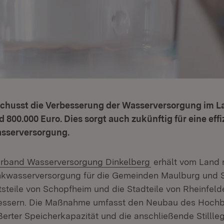
chusst die Verbesserung der Wasserversorgung im L
d 800.000 Euro. Dies sorgt auch zukünftig für eine eff
asserversorgung.
(Öffnet in neuem 
rband Wasserversorgung Dinkelberg
erhält vom Land 
inkwasserversorgung für die Gemeinden Maulburg und 
tsteile von Schopfheim und die Stadteile von Rhein­fel
bessern. Die Maßnahme umfasst den Neu­bau des Hochb
ßerter Speicherkapazität und die anschließende Stilll