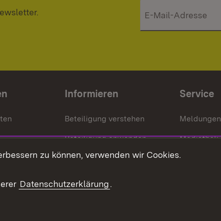
ewsletter.
en
Informieren
Service
nten
Beteiligung verstehen
Meldungen
Beteiligung anwenden
Mediathek
erbessern zu können, verwenden wir Cookies.
ragte
Beteiligung stärken
Publikatio
Beteiligung erleben
Glossar
serer
Datenschutzerklärung
.
Beteiligung erforschen
mung