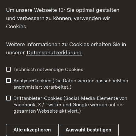
Social Media
Um unsere Webseite für Sie optimal gestalten
und verbessern zu können, verwenden wir
Facebook
Cookies.
Flickr
Weitere Informationen zu Cookies erhalten Sie in
X / Twitter
unserer
Datenschutzerklärung
.
Youtube
Technisch notwendige Cookies
Zum 
Analyse-Cookies (Die Daten werden ausschließlich
Impressum
Kontakt
anonymisiert verarbeitet.)
Benutzungshinweise
Netiquette
Drittanbieter-Cookies (Social-Media-Elemente von
Barrierefreiheit
Datenschutz
Facebook, X / Twitter und Google werden auf der
gesamten Webseite aktiviert.)
Cookies
Alle akzeptieren
Auswahl bestätigen