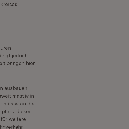
dkreises
euren
dingt jedoch
it bringen hier
en ausbauen
sweit massiv in
schlüsse an die
eptanz dieser
für weitere
ahnverkehr