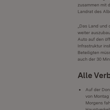
zusammen mit de
Landrat des Alb
„Das Land und d
weiter auszubau
Auto auf den öf
Infrastruktur i
Beteiligten müs
auch der 30 Min
Alle Ver
Auf der Don
von Montag b
Morgens fah
Hauptverkeh