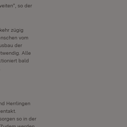
eiten", so der
kehr zügig
Menschen vom
Ausbau der
twendig. Alle
tioniert bald
.
nd Herrlingen
entakt.
orgen so in der
r. Zudem werden