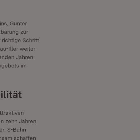
ns, Gunter
nbarung zur
ichtige Schritt
u-Iller weiter
enden Jahren
angebots im
lität
ttraktiven
en zehn Jahren
anen S-Bahn
insam schaffen