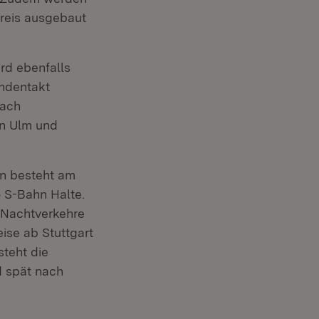
reis ausgebaut
rd ebenfalls
undentakt
nach
en Ulm und
n besteht am
 S-Bahn Halte.
 Nachtverkehre
ise ab Stuttgart
teht die
d spät nach