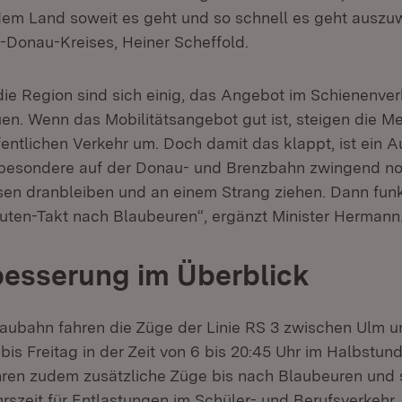
m Land soweit es geht und so schnell es geht auszuw
-Donau-Kreises, Heiner Scheffold.
ie Region sind sich einig, das Angebot im Schienenver
en. Wenn das Mobilitätsangebot gut ist, steigen die 
fentlichen Verkehr um. Doch damit das klappt, ist ein 
nsbesondere auf der Donau- und Brenzbahn zwingend no
sen dranbleiben und an einem Strang ziehen. Dann funk
uten-Takt nach Blaubeuren“, ergänzt Minister Hermann
besserung im Überblick
aubahn fahren die Züge der Linie RS 3 zwischen Ulm u
is Freitag in der Zeit von 6 bis 20:45 Uhr im Halbstund
ren zudem zusätzliche Züge bis nach Blaubeuren und s
rszeit für Entlastungen im Schüler- und Berufsverkeh