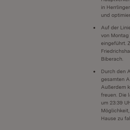
in Herrling
und optimie
Auf der Lin
von Montag b
eingeführt.
Friedrichsh
Biberach.
Durch den A
gesamten Ab
Außerdem kö
freuen. Die
um 23:39 Uh
Möglichkeit
Hause zu fa