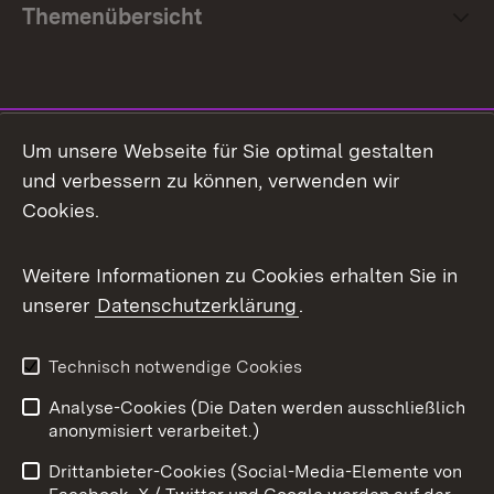
Themenübersicht
Social Media
Um unsere Webseite für Sie optimal gestalten
und verbessern zu können, verwenden wir
Facebook
Cookies.
Flickr
Weitere Informationen zu Cookies erhalten Sie in
X / Twitter
unserer
Datenschutzerklärung
.
Youtube
Technisch notwendige Cookies
Zum 
Analyse-Cookies (Die Daten werden ausschließlich
Impressum
Kontakt
anonymisiert verarbeitet.)
Benutzungshinweise
Netiquette
Drittanbieter-Cookies (Social-Media-Elemente von
Barrierefreiheit
Datenschutz