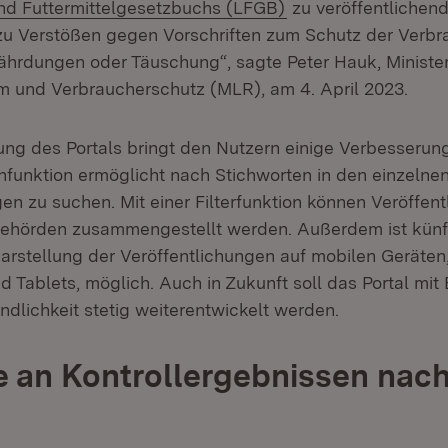
(Öffnet in neuem Fe
nd Futtermittelgesetzbuchs (LFGB)
zu veröffentlichen
zu Verstößen gegen Vorschriften zum Schutz der Verbr
hrdungen oder Täuschung“, sagte Peter Hauk, Minister
 und Verbraucherschutz (MLR), am 4. April 2023.
ung des Portals bringt den Nutzern einige Verbesserun
hfunktion ermöglicht nach Stichworten in den einzelne
en zu suchen. Mit einer Filterfunktion können Veröffen
ehörden zusammengestellt werden. Außerdem ist künft
Darstellung der Veröffentlichungen auf mobilen Geräten
Tablets, möglich. Auch in Zukunft soll das Portal mit B
ndlichkeit stetig weiterentwickelt werden.
e an Kontrollergebnissen nach