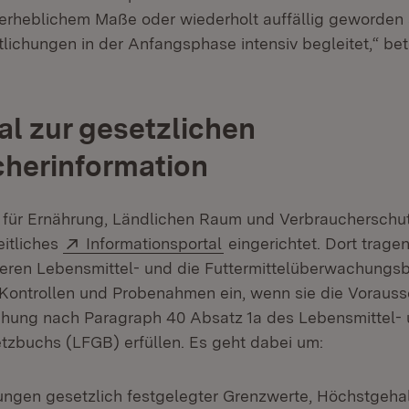
 erheblichem Maße oder wiederholt auffällig geworden
tlichungen in der Anfangsphase intensiv begleitet,“ bet
al zur gesetzlichen
herinformation
 für Ernährung, Ländlichen Raum und Verbraucherschut
Extern:
(Öffnet in neuem Fenster
eitliches
Informationsportal
eingerichtet. Dort tragen
eren Lebensmittel- und die Futtermittelüberwachungs
Kontrollen und Probenahmen ein, wenn sie die Vorauss
ichung nach Paragraph 40 Absatz 1a des Lebensmittel-
etzbuchs (LFGB) erfüllen. Es geht dabei um:
ungen gesetzlich festgelegter Grenzwerte, Höchstgeha