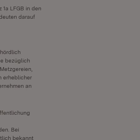
z 1a LFGB in den
 deuten darauf
ehördlich
se bezüglich
 Metzgereien,
n erheblicher
ternehmen an
ffentlichung
den. Bei
tlich bekannt