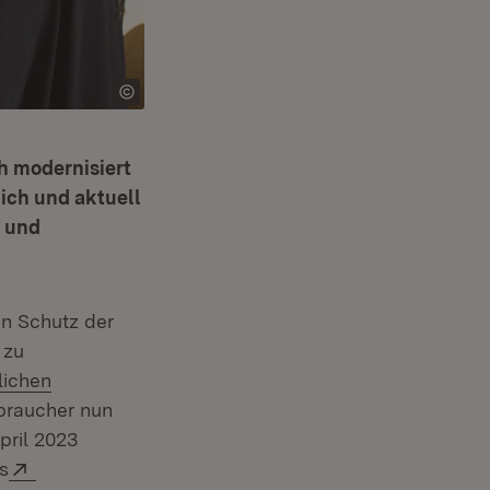
h modernisiert
lich und aktuell
- und
en Schutz der
 zu
lichen
braucher nun
pril 2023
Extern:
s