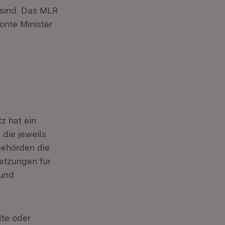
 sind. Das MLR
onte Minister
z hat ein
)
 die jeweils
behörden die
etzungen für
 und
lte oder