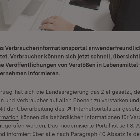
as Verbraucherinformationsportal anwenderfreundlic
tet. Verbraucher können sich jetzt schnell, übersicht
he Veröffentlichungen von Verstößen in Lebensmittel
ternehmen informieren.
rtrag
hat sich die Landesregierung das Ziel gesetzt, d
n und Verbraucher auf allen Ebenen zu verstärken und
Extern:
Mit der Überarbeitung des
Internetportals zur gesetz
(Öffnet in neuem Fenster)
rmation
können die behördlichen Informationen für Ver
bgerufen werden. Das modernisierte Portal ist seit 3. A
und informiert über alle nach Paragraph 40 Absatz 1a de