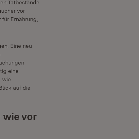
nster)
den Tatbestände.
aucher vor
 für Ernährung,
gen. Eine neu
n
tlichungen
ig eine
, wie
lick auf die
 wie vor