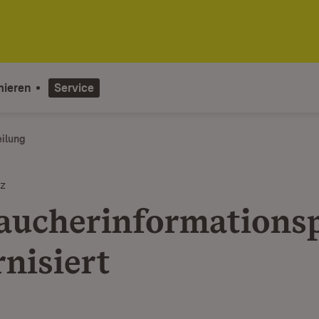
mieren
Service
eilung
z
aucherinformations­
nisiert