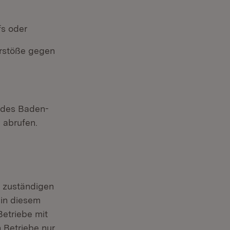
fs oder
erstöße gegen
andes Baden-
 abrufen.
 zuständigen
 in diesem
Betriebe mit
n Betriebe nur