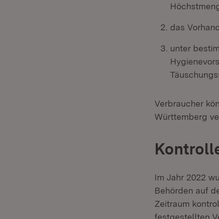
Höchstmeng
das Vorhand
unter besti
Hygienevors
Täuschungss
Verbraucher kön
Württemberg ver
Kontroll
Im Jahr 2022 wu
Behörden auf dem
Zeitraum kontrol
festgestellten V