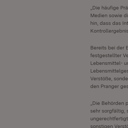
„Die häufige Pr
Medien sowie di
hin, dass das I
Kontrollergebnis
Bereits bei der 
festgestellter 
Lebensmittel- un
Lebensmittelges
Verstöße, sonde
den Pranger ges
„Die Behörden p
sehr sorgfältig
ungerechtfertig
sonstigen Verst