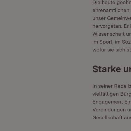
Die heute geehrt
ehrenamtlichen 
unser Gemeinwes
hervorgetan. Er 
Wissenschaft und
im Sport, im Soz
wofür sie sich s
Starke u
In seiner Rede 
vielfältigen Bü
Engagement Einz
Verbindungen un
Gesellschaft a