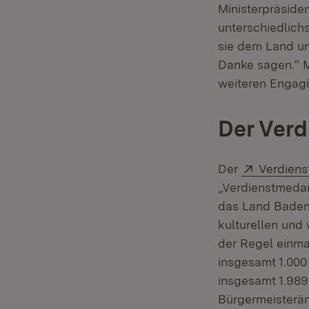
Ministerpräside
unterschiedlichst
sie dem Land un
Danke sagen.“ Mi
weiteren Engag
Der Verd
Extern:
Der
Verdien
„Verdienstmedai
das Land Baden-
kulturellen und 
der Regel einmal
insgesamt 1.000
insgesamt 1.989
Bürgermeisteräm