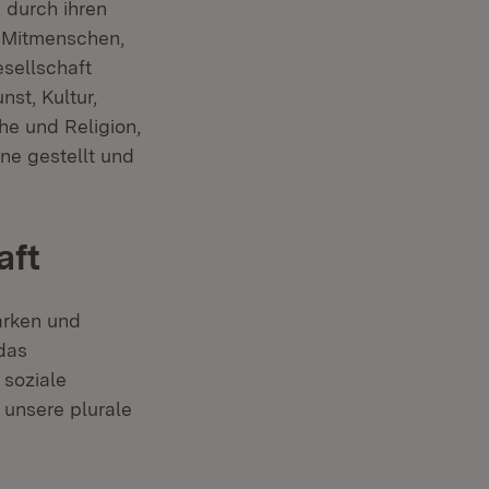
 durch ihren
e Mitmenschen,
sellschaft
nst, Kultur,
che und Religion,
ine gestellt und
aft
arken und
das
 soziale
 unsere plurale