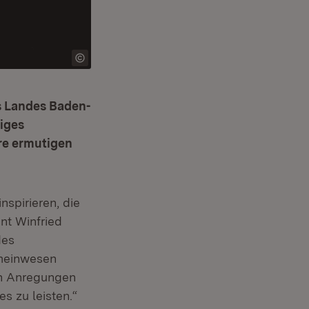
s Landes Baden-
iges
re ermutigen
nspirieren, die
nt Winfried
des
emeinwesen
en Anregungen
s zu leisten.“