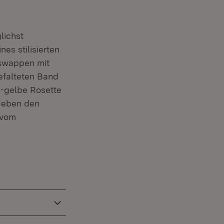
lichst
es stilisierten
eswappen mit
efalteten Band
z-gelbe Rosette
 Neben den
 vom