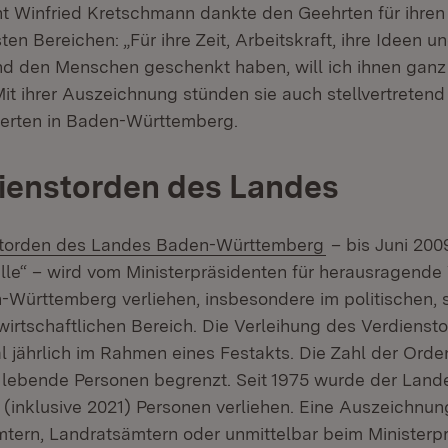
nt Winfried Kretschmann dankte den Geehrten für ihren 
en Bereichen: „Für ihre Zeit, Arbeitskraft, ihre Ideen und
d den Menschen geschenkt haben, will ich ihnen ganz 
t ihrer Auszeichnung stünden sie auch stellvertretend 
ierten in Baden-Württemberg.
ienstorden des Landes
(Öffnet in neu
storden des Landes Baden-Württemberg
– bis Juni 200
lle“ – wird vom Ministerpräsidenten für herausragende
Württemberg verliehen, insbesondere im politischen, s
wirtschaftlichen Bereich. Die Verleihung des Verdiensto
 jährlich im Rahmen eines Festakts. Die Zahl der Orden
 lebende Personen begrenzt. Seit 1975 wurde der Lan
 (inklusive 2021) Personen verliehen. Eine Auszeichnun
tern, Landratsämtern oder unmittelbar beim Ministerp