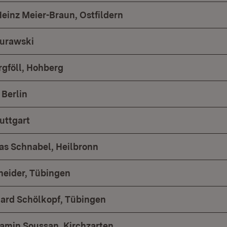
-Heinz Meier-Braun, Ostfildern
Murawski
rgföll, Hohberg
Berlin
tuttgart
mas Schnabel, Heilbronn
hneider, Tübingen
nhard Schölkopf, Tübingen
amin Soussan, Kirchzarten