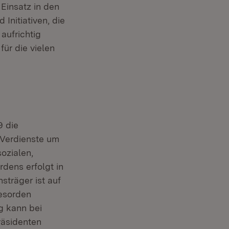
Einsatz in den
 Initiativen, die
aufrichtig
für die vielen
em Fenster)
9 die
 Verdienste um
ozialen,
rdens erfolgt in
sträger ist auf
desorden
g kann bei
räsidenten