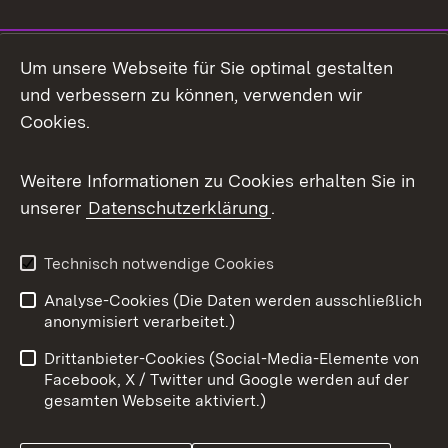
Social Media
Um unsere Webseite für Sie optimal gestalten
und verbessern zu können, verwenden wir
Facebook
Cookies.
Flickr
Weitere Informationen zu Cookies erhalten Sie in
X / Twitter
unserer
Datenschutzerklärung
.
Youtube
Technisch notwendige Cookies
Zum 
Analyse-Cookies (Die Daten werden ausschließlich
Impressum
Kontakt
anonymisiert verarbeitet.)
Benutzungshinweise
Netiquette
Drittanbieter-Cookies (Social-Media-Elemente von
Barrierefreiheit
Datenschutz
Facebook, X / Twitter und Google werden auf der
gesamten Webseite aktiviert.)
Cookies