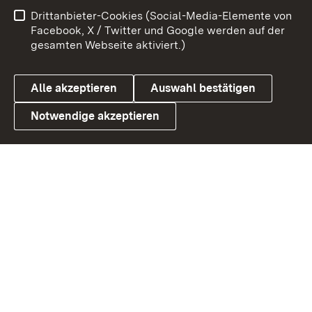
Benutzungshinweise
Netiquette
Drittanbieter-Cookies (Social-Media-Elemente von
Barrierefreiheit
Datenschutz
Facebook, X / Twitter und Google werden auf der
gesamten Webseite aktiviert.)
Cookies
Alle akzeptieren
Auswahl bestätigen
Notwendige akzeptieren
Link zum Landesportal