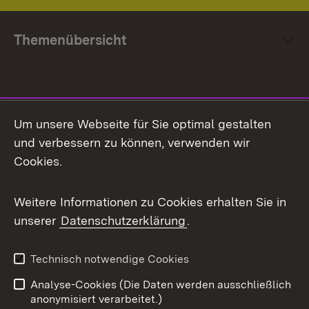
Themenübersicht
Social Media
Um unsere Webseite für Sie optimal gestalten
und verbessern zu können, verwenden wir
Facebook
Cookies.
Flickr
Weitere Informationen zu Cookies erhalten Sie in
X / Twitter
unserer
Datenschutzerklärung
.
Youtube
Technisch notwendige Cookies
Zum 
Analyse-Cookies (Die Daten werden ausschließlich
Impressum
Kontakt
anonymisiert verarbeitet.)