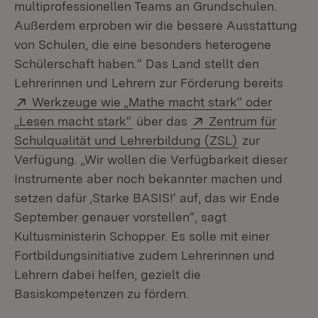
multiprofessionellen Teams an Grundschulen.
Außerdem erproben wir die bessere Ausstattung
von Schulen, die eine besonders heterogene
Schülerschaft haben.“ Das Land stellt den
Lehrerinnen und Lehrern zur Förderung bereits
Extern:
Werkzeuge wie „Mathe macht stark“ oder
(Öffnet in neuem Fenster)
Extern:
„Lesen macht stark“
über das
Zentrum für
(Öffnet in ne
Schulqualität und Lehrerbildung (ZSL)
zur
Verfügung. „Wir wollen die Verfügbarkeit dieser
Instrumente aber noch bekannter machen und
setzen dafür ‚Starke BASIS!‘ auf, das wir Ende
September genauer vorstellen“, sagt
Kultusministerin Schopper. Es solle mit einer
Fortbildungsinitiative zudem Lehrerinnen und
Lehrern dabei helfen, gezielt die
Basiskompetenzen zu fördern.