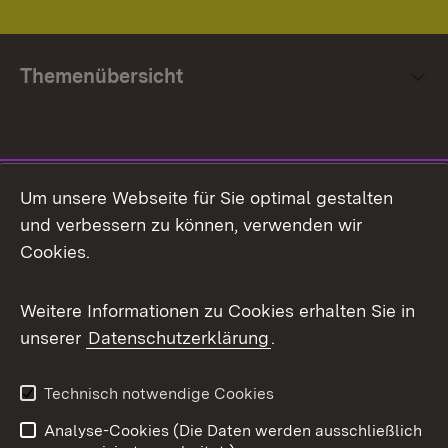
Themenübersicht
Social Media
Um unsere Webseite für Sie optimal gestalten
und verbessern zu können, verwenden wir
Facebook
Cookies.
Flickr
Weitere Informationen zu Cookies erhalten Sie in
X / Twitter
unserer
Datenschutzerklärung
.
Youtube
Technisch notwendige Cookies
Zum 
Analyse-Cookies (Die Daten werden ausschließlich
Impressum
Kontakt