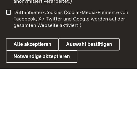
anonymisiert verarbeitet.)
Benutzungshinweise
Netiquette
Drittanbieter-Cookies (Social-Media-Elemente von
Barrierefreiheit
Datenschutz
Facebook, X / Twitter und Google werden auf der
gesamten Webseite aktiviert.)
Cookies
Alle akzeptieren
Auswahl bestätigen
Notwendige akzeptieren
Link zum Landesportal