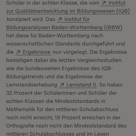
Extern:
Schüler in der achten Klasse, die vom
Institut
zur Qualitätsentwicklung im Bildungswesen (IQB)
(Öffnet in neuem Fenster)
Extern:
konzipiert wird. Das
Institut für
(Öffn
Bildungsanalysen Baden-Württemberg (IBBW)
hat diese für Baden-Württemberg nach
wissenschaftlichen Standards durchgeführt und
Extern:
(Öffnet in neuem Fenster)
die
Ergebnisse
nun vorgelegt. Die Ergebnisse
bestätigen dabei die letzten Vergleichsstudien
wie die bundesweiten Ergebnisse des IQB-
Bildungstrends und die Ergebnisse der
Extern:
(Öffnet in neue
Lernstandserhebung
Lernstand 5
. So haben
32 Prozent der Schülerinnen und Schüler der
achten Klassen die Mindeststandards in
Mathematik für den mittleren Schulabschluss
noch nicht erreicht, 19 Prozent erreichen in der
Orthografie noch nicht den Mindeststandard des
mittleren Schulabschlusses und im Lesen